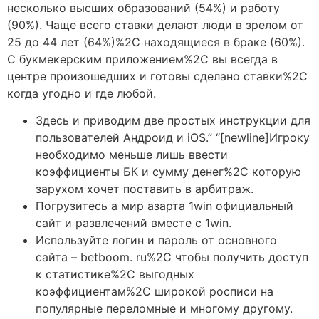
несколько высших образований (54%) и работу
(90%). Чаще всего ставки делают люди в зрелом от
25 до 44 лет (64%)%2C находящиеся в браке (60%).
С букмекерским приложением%2C вы всегда в
центре произошедших и готовы сделано ставки%2C
когда угодно и где любой.
Здесь и приводим две простых инструкции для
пользователей Андроид и iOS.” “[newline]Игроку
необходимо меньше лишь ввести
коэффициенты БК и сумму денег%2C которую
зарухом хочет поставить в арбитраж.
Погрузитесь а мир азарта 1win официальный
сайт и развлечений вместе с 1win.
Используйте логин и пароль от основного
сайта – betboom. ru%2C чтобы получить доступ
к статистике%2C выгодных
коэффициентам%2C широкой росписи на
популярные переломные и многому другому.