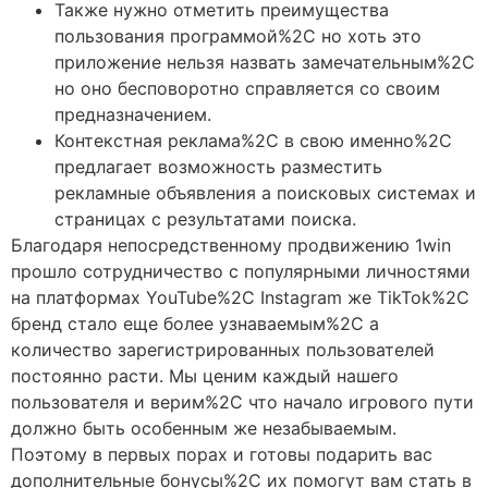
Также нужно отметить преимущества
пользования программой%2C но хоть это
приложение нельзя назвать замечательным%2C
но оно бесповоротно справляется со своим
предназначением.
Контекстная реклама%2C в свою именно%2C
предлагает возможность разместить
рекламные объявления а поисковых системах и
страницах с результатами поиска.
Благодаря непосредственному продвижению 1win
прошло сотрудничество с популярными личностями
на платформах YouTube%2C Instagram же TikTok%2C
бренд стало еще более узнаваемым%2C а
количество зарегистрированных пользователей
постоянно расти. Мы ценим каждый нашего
пользователя и верим%2C что начало игрового пути
должно быть особенным же незабываемым.
Поэтому в первых порах и готовы подарить вас
дополнительные бонусы%2C их помогут вам стать в