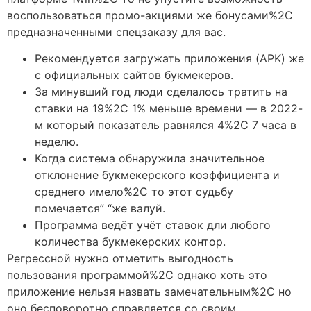
воспользоваться промо-акциями же бонусами%2C
предназначенными спецзаказу для вас.
Рекомендуется загружать приложения (APK) же
с официальных сайтов букмекеров.
За минувший год люди сделалось тратить на
ставки на 19%2C 1% меньше времени — в 2022-
м который показатель равнялся 4%2C 7 часа в
неделю.
Когда система обнаружила значительное
отклонение букмекерского коэффициента и
среднего имело%2C то этот судьбу
помечается” “же валуй.
Программа ведёт учёт ставок дли любого
количества букмекерских контор.
Регрессной нужно отметить выгодность
пользования программой%2C однако хоть это
приложение нельзя назвать замечательным%2C но
оно бесповоротно справляется со своим