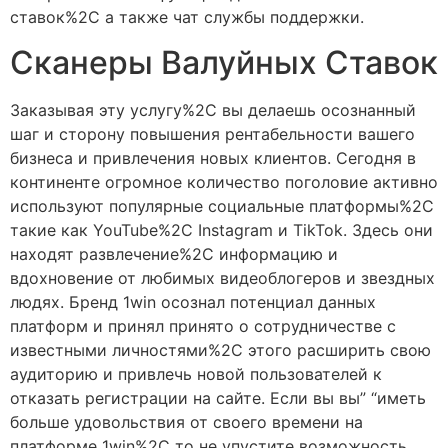
ставок%2C а также чат службы поддержки.
Сканеры Валуйных Ставок
Заказывая эту услугу%2C вы делаешь осознанный
шаг и сторону повышения рентабельности вашего
бизнеса и привлечения новых клиентов. Сегодня в
континенте огромное количество поголовие активно
используют популярные социальные платформы%2C
такие как YouTube%2C Instagram и TikTok. Здесь они
находят развлечение%2C информацию и
вдохновение от любимых видеоблогеров и звездных
людях. Бренд 1win осознал потенциал данных
платформ и принял принято о сотрудничестве с
известными личностями%2C этого расширить свою
аудиторию и привлечь новой пользователей к
отказать регистрации на сайте. Если вы вы” “иметь
больше удовольствия от своего времени на
платформе 1win%2C то не упустите возможность