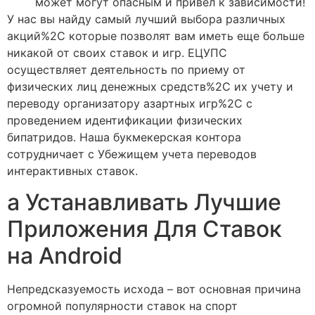
может могут опасным и привел к зависимости!
У нас вы найду самый лучший выбора различных
акций%2C которые позволят вам иметь еще больше
никакой от своих ставок и игр. ЕЦУПС
осуществляет деятельность по приему от
физических лиц денежных средств%2C их учету и
переводу организатору азартных игр%2C с
проведением идентификации физических
бипатридов. Наша букмекерская контора
сотрудничает с Убежищем учета переводов
интерактивных ставок.
а Устанавливать Лучшие
Приложения Для Ставок
на Android
Непредсказуемость исхода – вот основная причина
огромной популярности ставок на спорт