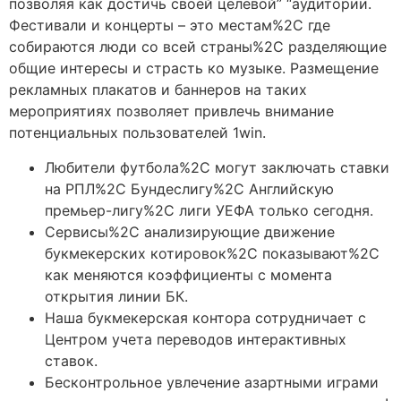
позволяя как достичь своей целевой” “аудитории.
Фестивали и концерты – это местам%2C где
собираются люди со всей страны%2C разделяющие
общие интересы и страсть ко музыке. Размещение
рекламных плакатов и баннеров на таких
мероприятиях позволяет привлечь внимание
потенциальных пользователей 1win.
Любители футбола%2C могут заключать ставки
на РПЛ%2C Бундеслигу%2C Английскую
премьер-лигу%2C лиги УЕФА только сегодня.
Сервисы%2C анализирующие движение
букмекерских котировок%2C показывают%2C
как меняются коэффициенты с момента
открытия линии БК.
Наша букмекерская контора сотрудничает с
Центром учета переводов интерактивных
ставок.
Бесконтрольное увлечение азартными играми