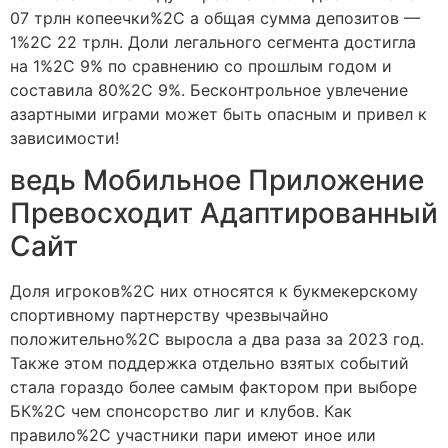
07 трлн копеечки%2C а общая сумма депозитов —
1%2C 22 трлн. Доли легального сегмента достигла
на 1%2C 9% по сравнению со прошлым годом и
составила 80%2C 9%. Бесконтрольное увлечение
азартными играми может быть опасным и привел к
зависимости!
ведь Мобильное Приложение
Превосходит Адаптированный
Сайт
Доля игроков%2C них относятся к букмекерскому
спортивному партнерству чрезвычайно
положительно%2C выросла а два раза за 2023 год.
Также этом поддержка отдельно взятых событий
стала гораздо более самым фактором при выборе
БК%2C чем спонсорство лиг и клубов. Как
правило%2C участники пари имеют иное или