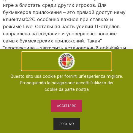
игре а блистать среди других игроков. Для
букмекеров приложения – это прямой доступ нему
клиентам%2C особенно важное при ставках и
режиме Live. Остальная часть усилий IT-отделов
направлена на создание и усовершенствование
самых букмекерских приложений. Такая”
“перспектива – загрузить установочный apk-файл и
посторонней установить приложение.
Программа Для Учёта же
Questo sito usa cookie per fornirti un’esperienza migliore.
Анализа Собственных
Proseguendo la navigazione accetti l’utilizzo dei
Ставок
cookie da parte nostra
Люди%2C расслабленные же наслаждающиеся
ACCETTARE
атмосферой развлечений%2C заметят наше
предложение и будут заинтересованы узнать
DECLINO
больше. На платформе 1 вин представлен широкий