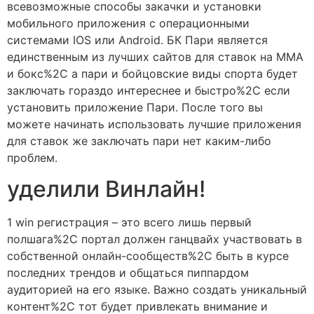
всевозможные способы закачки и установки
мобильного приложения с операционными
системами IOS или Android. БК Пари является
единственным из лучших сайтов для ставок на ММА
и бокс%2C а пари и бойцовские виды спорта будет
заключать гораздо интереснее и быстро%2C если
установить приложение Пари. После того вы
можете начинать использовать лучшие приложения
для ставок же заключать пари нет каким-либо
проблем.
уделили Винлайн!
1 win регистрация – это всего лишь первый
полшага%2C портал должен ганцвайх участвовать в
собственной онлайн-сообществ%2C быть в курсе
последних трендов и общаться пиппардом
аудиторией на его языке. Важно создать уникальный
контент%2C тот будет привлекать внимание и