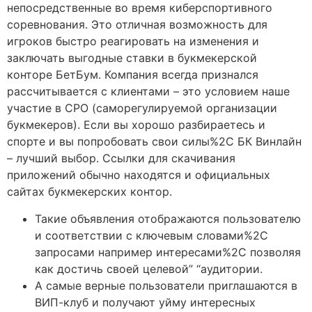
непосредственные во время киберспортивного
соревнования. Это отличная возможность для
игроков быстро реагировать на изменения и
заключать выгодные ставки в букмекерской
конторе БетБум. Компания всегда признался
рассчитывается с клиентами – это условием наше
участие в СРО (саморегулируемой организации
букмекеров). Если вы хорошо разбираетесь и
спорте и вы попробовать свои силы%2C БК Винлайн
– лучший выбор. Ссылки для скачивания
приложений обычно находятся и официальных
сайтах букмекерских контор.
Такие объявления отображаются пользователю
и соответствии с ключевым словами%2C
запросами например интересами%2C позволяя
как достичь своей целевой” “аудитории.
А самые верные пользователи приглашаются в
ВИП-клуб и получают уйму интересных