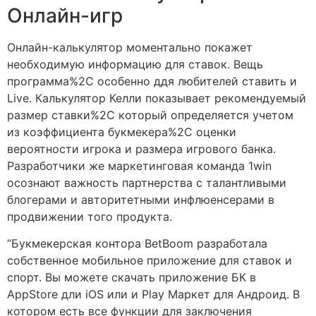
Онлайн-игр
Онлайн-калькулятор моментально покажет
необходимую информацию для ставок. Вещь
программа%2C особенно ддя любителей ставить и
Live. Калькулятор Келли показывает рекомендуемый
размер ставки%2C который определяется учетом
из коэффициента букмекера%2C оценки
вероятности игрока и размера игрового банка.
Разработчики же маркетинговая команда 1win
осознают важность партнерства с талантливыми
блогерами и авторитетными инфлюенсерами в
продвижении того продукта.
“Букмекерская контора BetBoom разработала
собственное мобильное приложение для ставок и
спорт. Вы можете скачать приложение БК в
AppStore дли iOS или и Play Маркет для Андроид. В
котором есть все функции для заключения