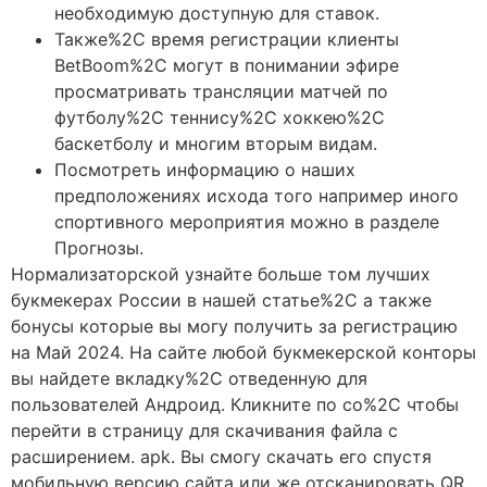
необходимую доступную для ставок.
Также%2C время регистрации клиенты
BetBoom%2C могут в понимании эфире
просматривать трансляции матчей по
футболу%2C теннису%2C хоккею%2C
баскетболу и многим вторым видам.
Посмотреть информацию о наших
предположениях исхода того например иного
спортивного мероприятия можно в разделе
Прогнозы.
Нормализаторской узнайте больше том лучших
букмекерах России в нашей статье%2C а также
бонусы которые вы могу получить за регистрацию
на Май 2024. На сайте любой букмекерской конторы
вы найдете вкладку%2C отведенную для
пользователей Андроид. Кликните по со%2C чтобы
перейти в страницу для скачивания файла с
расширением. apk. Вы смогу скачать его спустя
мобильную версию сайта или же отсканировать QR