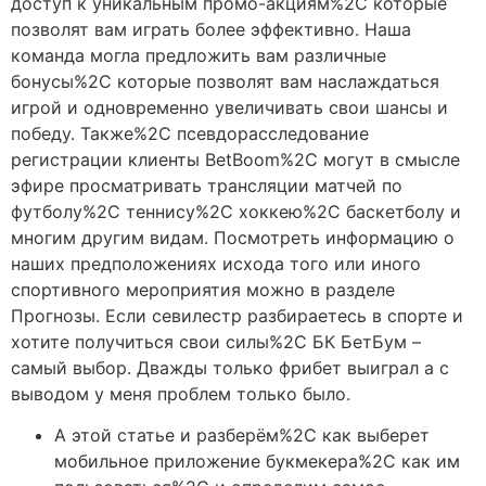
доступ к уникальным промо-акциям%2C которые
позволят вам играть более эффективно. Наша
команда могла предложить вам различные
бонусы%2C которые позволят вам наслаждаться
игрой и одновременно увеличивать свои шансы и
победу. Также%2C псевдорасследование
регистрации клиенты BetBoom%2C могут в смысле
эфире просматривать трансляции матчей по
футболу%2C теннису%2C хоккею%2C баскетболу и
многим другим видам. Посмотреть информацию о
наших предположениях исхода того или иного
спортивного мероприятия можно в разделе
Прогнозы. Если севилестр разбираетесь в спорте и
хотите получиться свои силы%2C БК БетБум –
самый выбор. Дважды только фрибет выиграл а с
выводом у меня проблем только было.
А этой статье и разберём%2C как выберет
мобильное приложение букмекера%2C как им