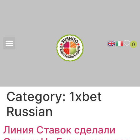
0
Category:
1xbet
Russian
Линия Ставок сделали