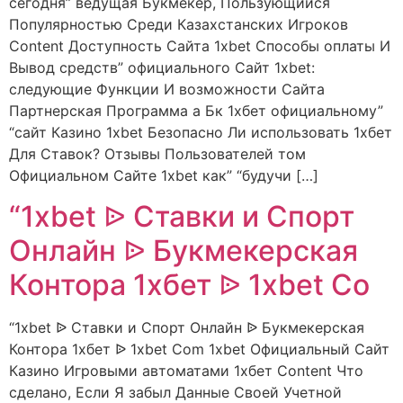
сегодня” ведущая Букмекер, Пользующийся
Популярностью Среди Казахстанских Игроков
Content Доступность Сайта 1xbet Способы оплаты И
Вывод средств” официального Сайт 1xbet:
следующие Функции И возможности Сайта
Партнерская Программа а Бк 1хбет официальному”
“сайт Казино 1xbet Безопасно Ли использовать 1хбет
Для Ставок? Отзывы Пользователей том
Официальном Сайте 1xbet как” “будучи […]
“1xbet ᐉ Ставки и Спорт
Онлайн ᐉ Букмекерская
Контора 1хбет ᐉ 1xbet Co
“1xbet ᐉ Ставки и Спорт Онлайн ᐉ Букмекерская
Контора 1хбет ᐉ 1xbet Com 1xbet Официальный Сайт
Казино Игровыми автоматами 1хбет Content Что
сделано, Если Я забыл Данные Своей Учетной