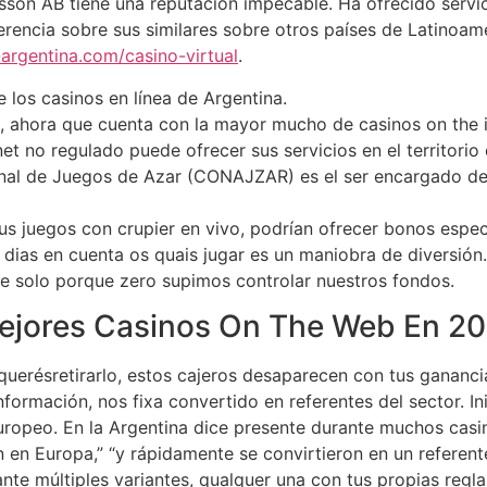
son AB tiene una reputación impecable. Ha ofrecido servic
erencia sobre sus similares sobre otros países de Latinoa
-argentina.com/casino-virtual
.
 los casinos en línea de Argentina.
, ahora que cuenta con la mayor mucho de casinos on the 
et no regulado puede ofrecer sus servicios en el territorio
onal de Juegos de Azar (CONAJZAR) es el ser encargado de 
us juegos con crupier en vivo, podrían ofrecer bonos espec
 dias en cuenta os quais jugar es un maniobra de diversión
te solo porque zero supimos controlar nuestros fondos.
ejores Casinos On The Web En 2
querésretirarlo, estos cajeros desaparecen con tus gananci
formación, nos fixa convertido en referentes del sector. Ini
ropeo. En la Argentina dice presente durante muchos casin
on en Europa,” “y rápidamente se convirtieron en un referen
rante múltiples variantes, qualquer una con tus propias reg