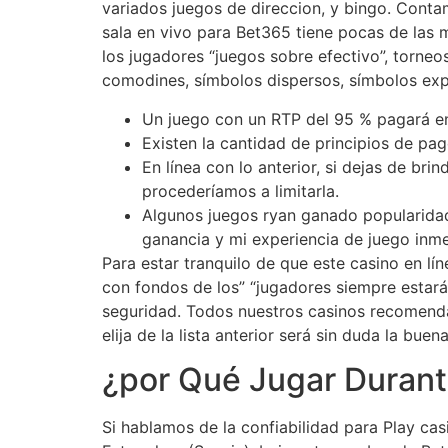
variados juegos de direccion, y bingo. Contam
sala en vivo para Bet365 tiene pocas de las 
los jugadores “juegos sobre efectivo”, torne
comodines, símbolos dispersos, símbolos ex
Un juego con un RTP del 95 % pagará en
Existen la cantidad de principios de pa
En línea con lo anterior, si dejas de br
procederíamos a limitarla.
Algunos juegos ryan ganado popularidad
ganancia y mi experiencia de juego inme
Para estar tranquilo de que este casino en lí
con fondos de los” “jugadores siempre estarán
seguridad. Todos nuestros casinos recomenda
elija de la lista anterior será sin duda la buen
¿por Qué Jugar Durant
Si hablamos de la confiabilidad para Play ca