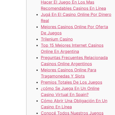
Hacer El Juego En Los Mas
Recomendables Casinos En Línea
Jugá En El Casino Online Por Dinero
Real
Mejores Casinos Online Por Oferta
De Juegos
Trilenium Casino
Top 15 Mejores Internet Casinos
Online En Argentina
Preguntas Frecuentes Relacionada
Casinos Online Argentinos
Mejores Casinos Online Para
Tragamonedas Y Slots
Premios Totales De Los Juegos
¿cómo Se Juega En Un Online
Casino Virtual En Spain?
Cómo Abrir Una Obligación En Un
Casino En Línea
Conocé Todos Nuestros Juegos