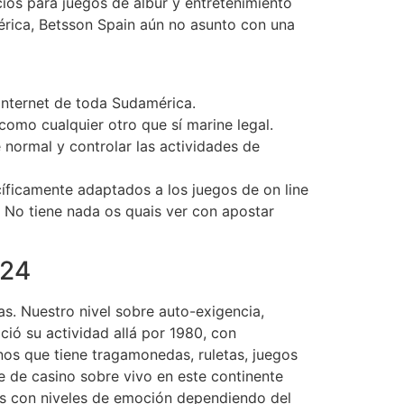
ios para juegos de albur y entretenimiento
mérica, Betsson Spain aún no asunto con una
internet de toda Sudamérica.
 como cualquier otro que sí marine legal.
normal y controlar las actividades de
íficamente adaptados a los juegos de on line
. No tiene nada os quais ver con apostar
024
as. Nuestro nivel sobre auto-exigencia,
ció su actividad allá por 1980, con
os que tiene tragamonedas, ruletas, juegos
te de casino sobre vivo en este continente
las con niveles de emoción dependiendo del