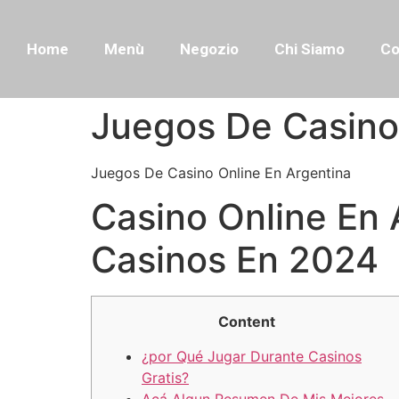
Home
Menù
Negozio
Chi Siamo
Co
Juegos De Casino
Juegos De Casino Online En Argentina
Casino Online En 
Casinos En 2024
Content
¿por Qué Jugar Durante Casinos
Gratis?
Acá Algun Resumen De Mis Mejores