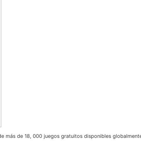
 más de 18, 000 juegos gratuitos disponibles globalmente,