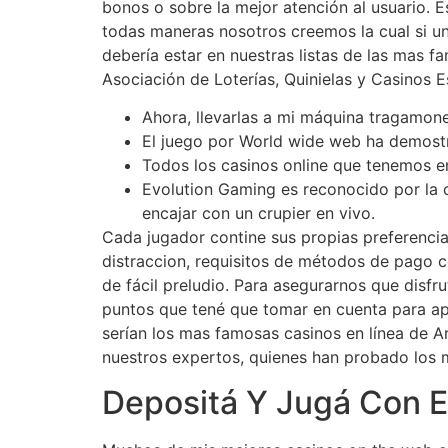
bonos o sobre la mejor atención al usuario.
todas maneras nosotros creemos la cual si un 
debería estar en nuestras listas de las mas f
Asociación de Loterías, Quinielas y Casinos E
Ahora, llevarlas a mi máquina tragamon
El juego por World wide web ha demostr
Todos los casinos online que tenemos en 
Evolution Gaming es reconocido por la c
encajar con un crupier en vivo.
Cada jugador contine sus propias preferencias
distraccion, requisitos de métodos de pago c
de fácil preludio. Para asegurarnos que dis
puntos que tené que tomar en cuenta para ap
serían los mas famosas casinos en línea de A
nuestros expertos, quienes han probado los m
Depositá Y Jugá Con E