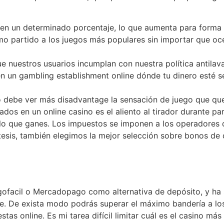
en un determinado porcentaje, lo que aumenta para forma ef
o partido a los juegos más populares sin importar que o
e nuestros usuarios incumplan con nuestra política antilav
n un gambling establishment online dónde tu dinero esté s
o debe ver más disadvantage la sensación de juego que que 
dos en un online casino es el aliento al tirador durante pa
o que ganes. Los impuestos se imponen a los operadores de
pótesis, también elegimos la mejor selección sobre bonos de
acil o Mercadopago como alternativa de depósito, y ha s
ente. De exista modo podrás superar el máximo bandería a l
as online. Es mi tarea difícil limitar cuál es el casino más