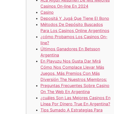
Casinos On-line En 2024
Casino
Depositá Y Jugá Que Tiene El Bono
Métodos De Depósito Buscados
Para Los Casinos Online Argentinos
¿cómo Probamos Los Casinos On-
line?
Últimos Ganadores En Betsson
Argentina
En Playuzu Nos Gusta Dar Mirá
Cómo Nos Complace Llevar Más
Juegos, Más Premios Con Más
Diversión The Nuestros Miembros:
Preguntas Frecuentes Sobre Casino
On The Web En Argentina
¿cuáles Son Las Mejores Casinos En
Línea Por Dinero True En Argentina?
Tips Sumado A Estrategias Para