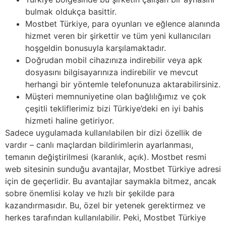
bulmak oldukça basittir.
Mostbet Türkiye, para oyunları ve eğlence alanında
hizmet veren bir şirkettir ve tüm yeni kullanıcıları
hoşgeldin bonusuyla karşılamaktadır.
Doğrudan mobil cihazınıza indirebilir veya apk
dosyasını bilgisayarınıza indirebilir ve mevcut
herhangi bir yöntemle telefonunuza aktarabilirsiniz.
Müşteri memnuniyetine olan bağlılığımız ve çok
çeşitli tekliflerimiz bizi Türkiye’deki en iyi bahis
hizmeti haline getiriyor.
Sadece uygulamada kullanılabilen bir dizi özellik de
vardır – canlı maçlardan bildirimlerin ayarlanması,
temanın değiştirilmesi (karanlık, açık). Mostbet resmi
web sitesinin sunduğu avantajlar, Mostbet Türkiye adresi
için de geçerlidir. Bu avantajlar saymakla bitmez, ancak
sobre önemlisi kolay ve hızlı bir şekilde para
kazandırmasıdır. Bu, özel bir yetenek gerektirmez ve
herkes tarafından kullanılabilir. Peki, Mostbet Türkiye