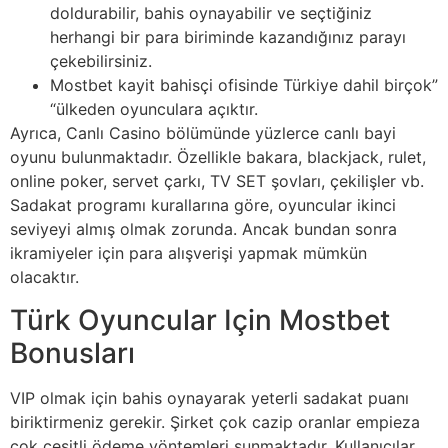
doldurabilir, bahis oynayabilir ve seçtiğiniz
herhangi bir para biriminde kazandığınız parayı
çekebilirsiniz.
Mostbet kayit bahisçi ofisinde Türkiye dahil birçok”
“ülkeden oyunculara açıktır.
Ayrıca, Canlı Casino bölümünde yüzlerce canlı bayi
oyunu bulunmaktadır. Özellikle bakara, blackjack, rulet,
online poker, servet çarkı, TV SET şovları, çekilişler vb.
Sadakat programı kurallarına göre, oyuncular ikinci
seviyeyi almış olmak zorunda. Ancak bundan sonra
ikramiyeler için para alışverişi yapmak mümkün
olacaktır.
Türk Oyuncular Için Mostbet
Bonusları
VIP olmak için bahis oynayarak yeterli sadakat puanı
biriktirmeniz gerekir. Şirket çok cazip oranlar empieza
çok çeşitli ödeme yöntemleri sunmaktadır. Kullanıcılar