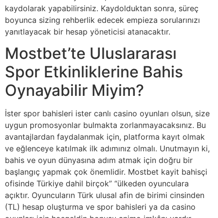
kaydolarak yapabilirsiniz. Kaydolduktan sonra, süreç
boyunca sizing rehberlik edecek empieza sorularınızı
yanıtlayacak bir hesap yöneticisi atanacaktır.
Mostbet’te Uluslararası
Spor Etkinliklerine Bahis
Oynayabilir Miyim?
İster spor bahisleri ister canlı casino oyunları olsun, size
uygun promosyonlar bulmakta zorlanmayacaksınız. Bu
avantajlardan faydalanmak için, platforma kayıt olmak
ve eğlenceye katılmak ilk adımınız olmalı. Unutmayın ki,
bahis ve oyun dünyasına adım atmak için doğru bir
başlangıç yapmak çok önemlidir. Mostbet kayit bahisçi
ofisinde Türkiye dahil birçok” “ülkeden oyunculara
açıktır. Oyuncuların Türk ulusal afin de birimi cinsinden
(TL) hesap oluşturma ve spor bahisleri ya da casino