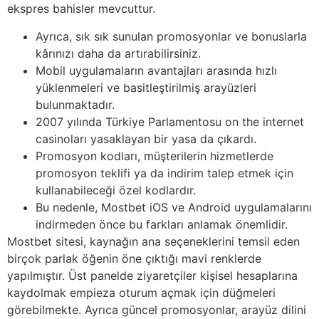
ekspres bahisler mevcuttur.
Ayrıca, sık sık sunulan promosyonlar ve bonuslarla
kârınızı daha da artırabilirsiniz.
Mobil uygulamaların avantajları arasında hızlı
yüklenmeleri ve basitleştirilmiş arayüzleri
bulunmaktadır.
2007 yılında Türkiye Parlamentosu on the internet
casinoları yasaklayan bir yasa da çıkardı.
Promosyon kodları, müşterilerin hizmetlerde
promosyon teklifi ya da indirim talep etmek için
kullanabileceği özel kodlardır.
Bu nedenle, Mostbet iOS ve Android uygulamalarını
indirmeden önce bu farkları anlamak önemlidir.
Mostbet sitesi, kaynağın ana seçeneklerini temsil eden
birçok parlak öğenin öne çıktığı mavi renklerde
yapılmıştır. Üst panelde ziyaretçiler kişisel hesaplarına
kaydolmak empieza oturum açmak için düğmeleri
görebilmekte. Ayrıca güncel promosyonlar, arayüz dilini