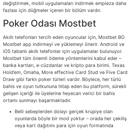
değiştirmek, mobil uygulamaları indirmek empieza daha
fazlası için düğmeler içeren bir bölüm vardır.
Poker Odası Mostbet
Akıllı telefonları tercih eden oyuncular için, Mostbet BO
Mostbet app indirmeyi ve yüklemeyi önerir. Android ve
iOS tabanlı akıllı telefonlar için uygulamalar bulunuyor.
Mostbet tüm önemli ödeme yöntemlerini kabul eder –
banka kartları, e-cüzdanlar ve kripto para birimi. Texas
Hold’em, Omaha, More effective Card Stud ve Five Card
Draw gibi farklı poker türleri vardır. Böylece, her türlü
bahis ve oyun tutkununa hitap eden bu platform, sürekli
gelişen içeriği ile üyelerine heyecan verici bir bahis
ortamı sunmayı başarmaktadır.
Belli sebeplerden dolayı gerçek krupiye olan
oyunlarda böyle bir mod yoktur – orada her çekiliş
veya kart dağıtımı para için oyun formatında