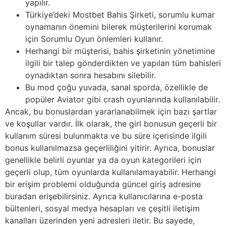
yapılır.
Türkiye’deki Mostbet Bahis Şirketi, sorumlu kumar
oynamanın önemini bilerek müşterilerini korumak
için Sorumlu Oyun önlemleri kullanır.
Herhangi bir müşterisi, bahis şirketinin yönetimine
ilgili bir talep gönderdikten ve yapılan tüm bahisleri
oynadıktan sonra hesabını silebilir.
Bu mod çoğu yuvada, sanal sporda, özellikle de
popüler Aviator gibi crash oyunlarında kullanılabilir.
Ancak, bu bonuslardan yararlanabilmek için bazı şartlar
ve koşullar vardır. İlk olarak, the girl bonusun geçerli bir
kullanım süresi bulunmakta ve bu süre içerisinde ilgili
bonus kullanılmazsa geçerliliğini yitirir. Ayrıca, bonuslar
genellikle belirli oyunlar ya da oyun kategorileri için
geçerli olup, tüm oyunlarda kullanılamayabilir. Herhangi
bir erişim problemi olduğunda güncel giriş adresine
buradan erişebilirsiniz. Ayrıca kullanıcılarına e-posta
bültenleri, sosyal medya hesapları ve çeşitli iletişim
kanalları üzerinden yeni adresleri iletir. Bu sayede,