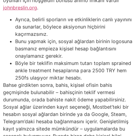
oyunları için hoşgeldin bonusu animo imkânı vardır
johnbreslin.org
.
Ayrıca, belirli sporların ve etkinliklerin canlı yayınını
da sunarlar, böylece aksiyonun hiçbirini
kaçırmazsınız.
Bunu yapmak için, sosyal ağlardan birinin logosuna
basmanız empieza kişisel hesap bağlantısını
onaylamanız gerekir.
Böyle bir teklifin maksimum tutarı toplam sprained
ankle treatment hesaplarına para 2500 TRY hem
250fs ulaşıyor miktar hesabı.
Bahse girdikten sonra, bahis, kişisel ofisin bahis
geçmişinde bulunabilir – bahisçinin teklif vermesi
durumunda, orada bahiste nakit ödeme yapabilirsiniz.
Sosyal ağlar üzerinden kayıt seçeneği, Mostbet’teki bir
hesabın sosyal ağlardan birinde ya da Google, Steam,
Telegram’daki hesaba bağlanmasını içerir. Genişletilmiş
kayıt yalnızca sitede mümkündür – uygulamalarda bu
seçenek bulunmuyor. Burada biraz daha kişisel bilgi