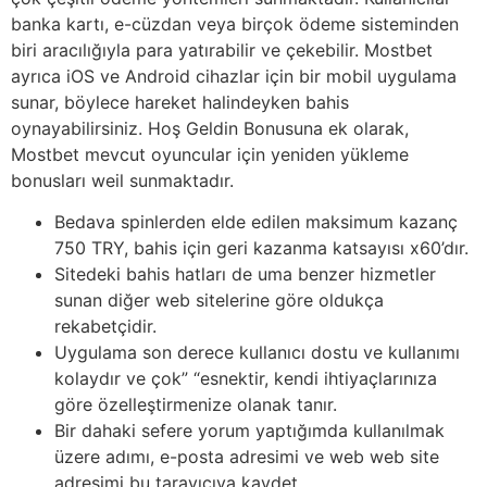
banka kartı, e-cüzdan veya birçok ödeme sisteminden
biri aracılığıyla para yatırabilir ve çekebilir. Mostbet
ayrıca iOS ve Android cihazlar için bir mobil uygulama
sunar, böylece hareket halindeyken bahis
oynayabilirsiniz. Hoş Geldin Bonusuna ek olarak,
Mostbet mevcut oyuncular için yeniden yükleme
bonusları weil sunmaktadır.
Bedava spinlerden elde edilen maksimum kazanç
750 TRY, bahis için geri kazanma katsayısı x60’dır.
Sitedeki bahis hatları de uma benzer hizmetler
sunan diğer web sitelerine göre oldukça
rekabetçidir.
Uygulama son derece kullanıcı dostu ve kullanımı
kolaydır ve çok” “esnektir, kendi ihtiyaçlarınıza
göre özelleştirmenize olanak tanır.
Bir dahaki sefere yorum yaptığımda kullanılmak
üzere adımı, e-posta adresimi ve web web site
adresimi bu tarayıcıya kaydet.