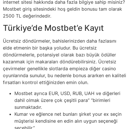
internet sitesi hakkında daha fazla bilgiye sahip misiniz?
Mostbet giriş sitesindeki hoş geldin bonusu tam olarak
2500 TL değerindedir.
Türkiye’de Mostbet’e Kayıt
Ücretsiz döndürmeler, bahislerinizden daha fazlasını
elde etmenin bir başka yoludur. Bu ücretsiz
döndürmelerle, potansiyel olarak bazı büyük ödüller
kazanmak için makaraları döndürebilirsiniz. Ücretsiz
çevirmeler genellikle slotlarda empieza diğer casino
oyunlarında sunulur, bu nedenle bonus ararken en kaliteli
fırsatları kontrol ettiğinizden emin olun.
Mostbet ayrıca EUR, USD, RUB, UAH ve diğerleri
dahil olmak üzere çok çeşitli para” “birimleri
sunmaktadır.
Kumar ve eğlence net bunları şirket your ex seçin
müşterisi kendisine en edin alın uygun seçeneği
seçebilir.”