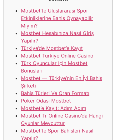
Mostbet’te Uluslararası Spor
Etkinliklerine Bahis Oynayabilir
Miyim?
Mostbet Hesabınıza Nasıl Giriş
Yapılır?
Türkiye’de Mostbet’e Kayıt
Mostbet Türkiye Online Casino
Türk Oyuncular Için Mostbet
Bonusları
Mostbet — Türkiye’nin En İyi Bahis
Şirketi
Bahis Türleri Ve Oran Formatı
Poker Odası Mostbet
Mostbet’e Kayıt: Adım Adım
Mostbet Tr Online Casino’da Hangi
Oyunlar Mevcuttur
Mostbet’te Spor Bahisleri Nasıl
Yapılır?