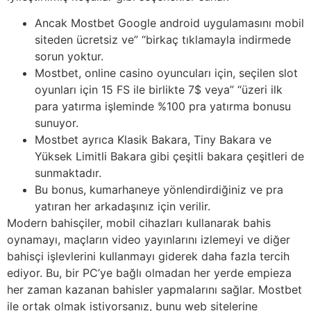
Ancak Mostbet Google android uygulamasını mobil
siteden ücretsiz ve” “birkaç tıklamayla indirmede
sorun yoktur.
Mostbet, online casino oyuncuları için, seçilen slot
oyunları için 15 FS ile birlikte 7$ veya” “üzeri ilk
para yatırma işleminde %100 pra yatırma bonusu
sunuyor.
Mostbet ayrıca Klasik Bakara, Tiny Bakara ve
Yüksek Limitli Bakara gibi çeşitli bakara çeşitleri de
sunmaktadır.
Bu bonus, kumarhaneye yönlendirdiğiniz ve pra
yatıran her arkadaşınız için verilir.
Modern bahisçiler, mobil cihazları kullanarak bahis
oynamayı, maçların video yayınlarını izlemeyi ve diğer
bahisçi işlevlerini kullanmayı giderek daha fazla tercih
ediyor. Bu, bir PC’ye bağlı olmadan her yerde empieza
her zaman kazanan bahisler yapmalarını sağlar. Mostbet
ile ortak olmak istiyorsanız, bunu web sitelerine