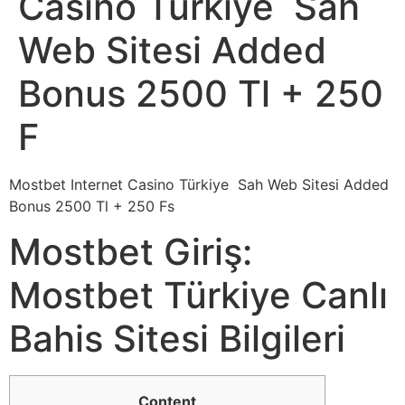
Casino Türkiye ️ Sah
Web Sitesi Added
Bonus 2500 Tl + 250
F
Mostbet Internet Casino Türkiye ️ Sah Web Sitesi Added
Bonus 2500 Tl + 250 Fs
Mostbet Giriş:
Mostbet Türkiye Canlı
Bahis Sitesi Bilgileri
Content