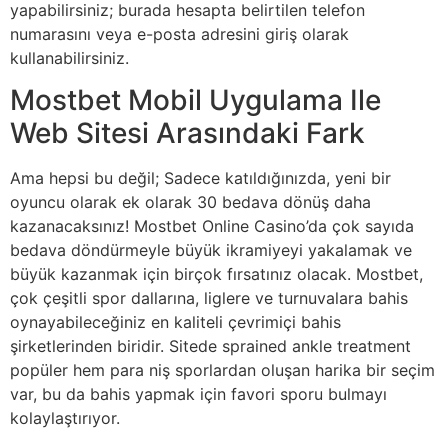
yapabilirsiniz; burada hesapta belirtilen telefon
numarasını veya e-posta adresini giriş olarak
kullanabilirsiniz.
Mostbet Mobil Uygulama Ile
Web Sitesi Arasındaki Fark
Ama hepsi bu değil; Sadece katıldığınızda, yeni bir
oyuncu olarak ek olarak 30 bedava dönüş daha
kazanacaksınız! Mostbet Online Casino’da çok sayıda
bedava döndürmeyle büyük ikramiyeyi yakalamak ve
büyük kazanmak için birçok fırsatınız olacak. Mostbet,
çok çeşitli spor dallarına, liglere ve turnuvalara bahis
oynayabileceğiniz en kaliteli çevrimiçi bahis
şirketlerinden biridir. Sitede sprained ankle treatment
popüler hem para niş sporlardan oluşan harika bir seçim
var, bu da bahis yapmak için favori sporu bulmayı
kolaylaştırıyor.