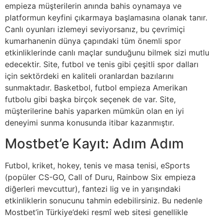
empieza müşterilerin anında bahis oynamaya ve
platformun keyfini çıkarmaya başlamasına olanak tanır.
Canlı oyunları izlemeyi seviyorsanız, bu çevrimiçi
kumarhanenin dünya çapındaki tüm önemli spor
etkinliklerinde canlı maçlar sunduğunu bilmek sizi mutlu
edecektir. Site, futbol ve tenis gibi çeşitli spor dalları
için sektördeki en kaliteli oranlardan bazılarını
sunmaktadır. Basketbol, ​​futbol empieza Amerikan
futbolu gibi başka birçok seçenek de var. Site,
müşterilerine bahis yaparken mümkün olan en iyi
deneyimi sunma konusunda itibar kazanmıştır.
Mostbet’e Kayıt: Adım Adım
Futbol, ​​kriket, hokey, tenis ve masa tenisi, eSports
(popüler CS-GO, Call of Duru, Rainbow Six empieza
diğerleri mevcuttur), fantezi lig ve in yarışındaki
etkinliklerin sonucunu tahmin edebilirsiniz. Bu nedenle
Mostbet’in Türkiye’deki resmî web sitesi genellikle