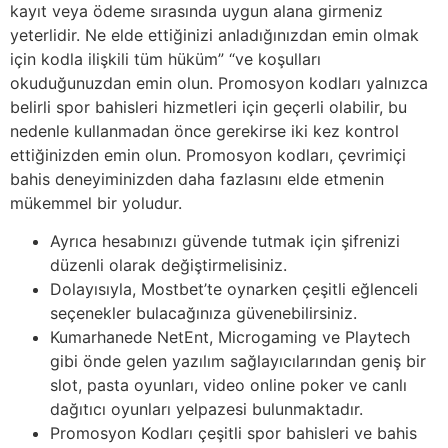
kayıt veya ödeme sırasında uygun alana girmeniz
yeterlidir. Ne elde ettiğinizi anladığınızdan emin olmak
için kodla ilişkili tüm hüküm” “ve koşulları
okuduğunuzdan emin olun. Promosyon kodları yalnızca
belirli spor bahisleri hizmetleri için geçerli olabilir, bu
nedenle kullanmadan önce gerekirse iki kez kontrol
ettiğinizden emin olun. Promosyon kodları, çevrimiçi
bahis deneyiminizden daha fazlasını elde etmenin
mükemmel bir yoludur.
Ayrıca hesabınızı güvende tutmak için şifrenizi
düzenli olarak değiştirmelisiniz.
Dolayısıyla, Mostbet’te oynarken çeşitli eğlenceli
seçenekler bulacağınıza güvenebilirsiniz.
Kumarhanede NetEnt, Microgaming ve Playtech
gibi önde gelen yazılım sağlayıcılarından geniş bir
slot, pasta oyunları, video online poker ve canlı
dağıtıcı oyunları yelpazesi bulunmaktadır.
Promosyon Kodları çeşitli spor bahisleri ve bahis