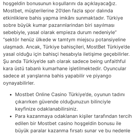
hoşgeldin bonusunun koşullarını da açıklayacağız.
Mostbet, müşterilerine 20’den fazla spor dalında
etkinliklere bahis yapma imkânı sunmaktadır. Türkiye
sobre büyük kumar pazarınlarindan biri sayılması
sebebiyle, yasal olarak empieza durum nedeniyle”
“sektör henüz ülkede w tamtym miejscu potansiyeline
ulaşmadı. Ancak, Türkiye bahisçileri, MostBet Türkiye’de
yasal olduğu için bahisçi hesabıyla iletişime geçebilirler.
Şu anda Türkiye’de sah olarak sadece being unfaithful
kara üstü tabanlı kumarhane işletilmektedir. Oyuncular
sadece at yarışlarına bahis yapabilir ve piyango
oynayabilirler.
Mostbet Online Casino Türkiye’de, oyunun tadını
çıkarırken güvende olduğunuzun bilinciyle
keyfinize odaklanabilirsiniz.
Para kazanmaya odaklanan kişiler tarafından tercih
edilen bir Mostbet casino hoşgeldin bonusu ile
büyük paralar kazanma fırsatı sunar ve bu nedenle