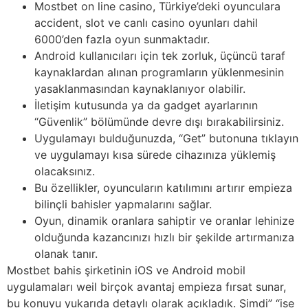
Mostbet on line casino, Türkiye’deki oyunculara
accident, slot ve canlı casino oyunları dahil
6000’den fazla oyun sunmaktadır.
Android kullanıcıları için tek zorluk, üçüncü taraf
kaynaklardan alınan programların yüklenmesinin
yasaklanmasından kaynaklanıyor olabilir.
İletişim kutusunda ya da gadget ayarlarının
“Güvenlik” bölümünde devre dışı bırakabilirsiniz.
Uygulamayı bulduğunuzda, “Get” butonuna tıklayın
ve uygulamayı kısa sürede cihazınıza yüklemiş
olacaksınız.
Bu özellikler, oyuncuların katılımını artırır empieza
bilinçli bahisler yapmalarını sağlar.
Oyun, dinamik oranlara sahiptir ve oranlar lehinize
olduğunda kazancınızı hızlı bir şekilde artırmanıza
olanak tanır.
Mostbet bahis şirketinin iOS ve Android mobil
uygulamaları weil birçok avantaj empieza fırsat sunar,
bu konuyu yukarıda detaylı olarak açıkladık. Şimdi” “ise