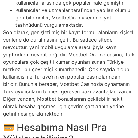
kullanıcılar arasında çok popüler hale gelmiştir.
Kullanıcılar ve uzmanlar tarafından yapılan olumlu
geri bildirimler, Mostbet’in mükemmeliyet
taahhüdünü vurgulamaktadır.
Son olarak, genişletilmiş bir kayıt formu, alanların kişisel
verilerle doldurulmasını içerir. Bu sadece sitede
mevcuttur, yani mobil uygulama aracılığıyla kayıt
yaptırırken mevcut değildir. Mostbet On line casino, Türk
oyunculara çok çeşitli kumar oyunları sunan Türkiye
merkezli bir çevrimiçi kumarhanedir. Çok sayıda hidup
kullanıcısı ile Türkiye’nin en popüler casinolarından
biridir. Bununla beraber, Mostbet Casino’da oynamanın
Türk oyuncuların bilmesi gereken bazı avantajları vardır.
Diğer yandan, Mostbet bonuslarının çekilebilir nakit
olarak hesaba geçmesi için çevrim şartlarının yerine
getirilmesi gerekmektedir.
Hesabıma Nasıl Pra