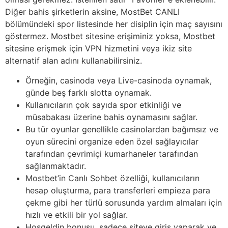
Diğer bahis şirketlerin aksine, MostBet CANLI
bölümündeki spor listesinde her disiplin için maç sayısını
göstermez. Mostbet sitesine erişiminiz yoksa, Mostbet
sitesine erişmek için VPN hizmetini veya ikiz site
alternatif alan adını kullanabilirsiniz.
Örneğin, casinoda veya Live-casinoda oynamak,
günde beş farklı slotta oynamak.
Kullanıcıların çok sayıda spor etkinliği ve
müsabakası üzerine bahis oynamasını sağlar.
Bu tür oyunlar genellikle casinolardan bağımsız ve
oyun sürecini organize eden özel sağlayıcılar
tarafından çevrimiçi kumarhaneler tarafından
sağlanmaktadır.
Mostbet’in Canlı Sohbet özelliği, kullanıcıların
hesap oluşturma, para transferleri empieza para
çekme gibi her türlü sorusunda yardım almaları için
hızlı ve etkili bir yol sağlar.
Hoşgeldin bonusu, sadece siteye giriş yaparak ve