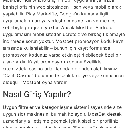
Mostbet indir Android için mobil uygulama yalnızca
bahisçi ofisinin web sitesinden – sah veya mobil olarak
yapılabilir. Play Market’te, Google’ın kumarla ilgili
uygulamaların oraya yerleştirilmesine izin vermemesi
sebebiyle program yoktur. Ancak Mostbet Android
uygulamasını mobil siteden ücretsiz ve birkaç tıklamayla
indirmede sorun yoktur. Mostbet promosyon kodu kayıt
sırasında kullanılabilir – bunun için kayıt formunda
promosyon kodunuz varsa etkinleştirilebilecek özel bir
alan vardır. Kayıt promosyon kodunu özellikle
sitemizdeki casino ortaklarından birinden alabilirsiniz.
“Canli Casino” bölümünde canlı krupiye veya sunucunun
olduğu” “Mostbet oyna vardır.
Nasıl Giriş Yapılır?
Uygun filtreler ve kategorileşme sistemi sayesinde size
uygun slot makinesini bulmak kolaydır. MostBet destek
uzmanlarıyla iletişime geçmek için kişisel bir profiliniz
olması gerekmez. İstenilen satır “Favoriler”e eklenebilir.