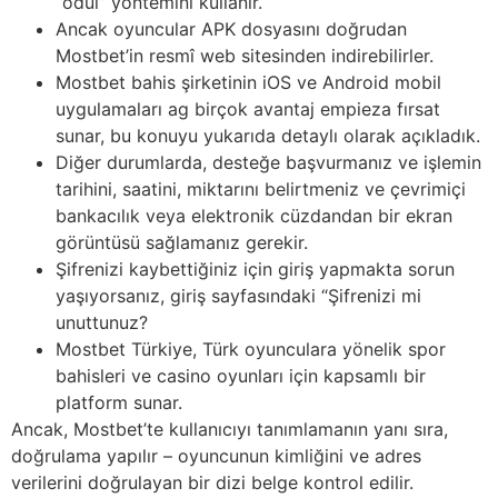
“ödül” yöntemini kullanır.
Ancak oyuncular APK dosyasını doğrudan
Mostbet’in resmî web sitesinden indirebilirler.
Mostbet bahis şirketinin iOS ve Android mobil
uygulamaları ag birçok avantaj empieza fırsat
sunar, bu konuyu yukarıda detaylı olarak açıkladık.
Diğer durumlarda, desteğe başvurmanız ve işlemin
tarihini, saatini, miktarını belirtmeniz ve çevrimiçi
bankacılık veya elektronik cüzdandan bir ekran
görüntüsü sağlamanız gerekir.
Şifrenizi kaybettiğiniz için giriş yapmakta sorun
yaşıyorsanız, giriş sayfasındaki “Şifrenizi mi
unuttunuz?
Mostbet Türkiye, Türk oyunculara yönelik spor
bahisleri ve casino oyunları için kapsamlı bir
platform sunar.
Ancak, Mostbet’te kullanıcıyı tanımlamanın yanı sıra,
doğrulama yapılır – oyuncunun kimliğini ve adres
verilerini doğrulayan bir dizi belge kontrol edilir.