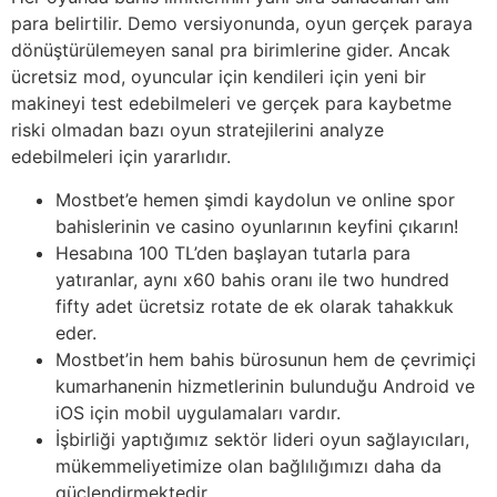
para belirtilir. Demo versiyonunda, oyun gerçek paraya
dönüştürülemeyen sanal pra birimlerine gider. Ancak
ücretsiz mod, oyuncular için kendileri için yeni bir
makineyi test edebilmeleri ve gerçek para kaybetme
riski olmadan bazı oyun stratejilerini analyze
edebilmeleri için yararlıdır.
Mostbet’e hemen şimdi kaydolun ve online spor
bahislerinin ve casino oyunlarının keyfini çıkarın!
Hesabına 100 TL’den başlayan tutarla para
yatıranlar, aynı x60 bahis oranı ile two hundred
fifty adet ücretsiz rotate de ek olarak tahakkuk
eder.
Mostbet’in hem bahis bürosunun hem de çevrimiçi
kumarhanenin hizmetlerinin bulunduğu Android ve
iOS için mobil uygulamaları vardır.
İşbirliği yaptığımız sektör lideri oyun sağlayıcıları,
mükemmeliyetimize olan bağlılığımızı daha da
güçlendirmektedir.