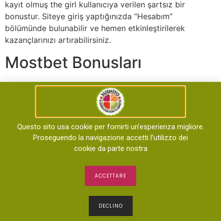
kayıt olmuş the girl kullanıcıya verilen şartsız bir
bonustur. Siteye giriş yaptığınızda “Hesabım”
bölümünde bulunabilir ve hemen etkinleştirilerek
kazançlarınızı artırabilirsiniz.
Mostbet Bonusları
Şifreyi kişisel hesap kaydedebilir veya profilinize
değiştirebilirsiniz. Herhangi bir nedenle programı
Mostbet’in sah web sitesinden indiremiyorsanız,
Mostbet APK dosyasını çevrimiçi olarak bulabilirsiniz.
Questo sito usa cookie per fornirti un’esperienza migliore.
Ancak, APK dosyalarını resmi olmayan web sitelerinden
Proseguendo la navigazione accetti l’utilizzo dei
indirmek tehlikeli olabilir ve akıllı telefonunuzu virüs
cookie da parte nostra
empieza kötü amaçlı yazılım riski altına sokabilir.
Programları resmi uygulama mağazasından indirmek the
ACCETTARE
girl zaman tavsiye edilir. İşlevsel olarak, uygulama hiçbir
şekilde siteden daha geri değildir – burada en yeni bir
oyun hesabı oluşturabilir, hesabınıza afin de yatırabilir,
DECLINO
bahisçinin tüm bonus tekliflerini kullanabilirsiniz.