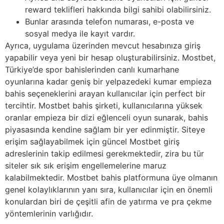
reward teklifleri hakkında bilgi sahibi olabilirsiniz.
Bunlar arasında telefon numarası, e-posta ve
sosyal medya ile kayıt vardır.
Ayrıca, uygulama üzerinden mevcut hesabınıza giriş
yapabilir veya yeni bir hesap oluşturabilirsiniz. Mostbet,
Türkiye’de spor bahislerinden canlı kumarhane
oyunlarına kadar geniş bir yelpazedeki kumar empieza
bahis seçeneklerini arayan kullanıcılar için perfect bir
tercihtir. Mostbet bahis şirketi, kullanıcılarına yüksek
oranlar empieza bir dizi eğlenceli oyun sunarak, bahis
piyasasında kendine sağlam bir yer edinmiştir. Siteye
erişim sağlayabilmek için güncel Mostbet giriş
adreslerinin takip edilmesi gerekmektedir, zira bu tür
siteler sık sık erişim engellemelerine maruz
kalabilmektedir. Mostbet bahis platformuna üye olmanın
genel kolaylıklarının yanı sıra, kullanıcılar için en önemli
konulardan biri de çeşitli afin de yatırma ve pra çekme
yöntemlerinin varlığıdır.