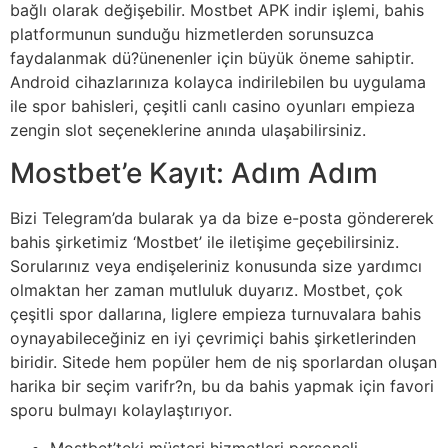
bağlı olarak değişebilir. Mostbet APK indir işlemi, bahis
platformunun sunduğu hizmetlerden sorunsuzca
faydalanmak dü?ünenenler için büyük öneme sahiptir.
Android cihazlarınıza kolayca indirilebilen bu uygulama
ile spor bahisleri, çeşitli canlı casino oyunları empieza
zengin slot seçeneklerine anında ulaşabilirsiniz.
Mostbet’e Kayıt: Adım Adım
Bizi Telegram’da bularak ya da bize e-posta göndererek
bahis şirketimiz ‘Mostbet’ ile iletişime geçebilirsiniz.
Sorularınız veya endişeleriniz konusunda size yardımcı
olmaktan her zaman mutluluk duyarız. Mostbet, çok
çeşitli spor dallarına, liglere empieza turnuvalara bahis
oynayabileceğiniz en iyi çevrimiçi bahis şirketlerinden
biridir. Sitede hem popüler hem de niş sporlardan oluşan
harika bir seçim varifr?n, bu da bahis yapmak için favori
sporu bulmayı kolaylaştırıyor.