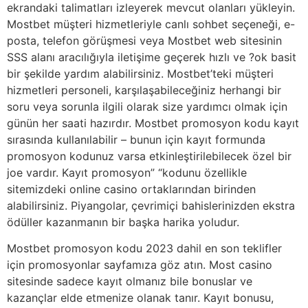
ekrandaki talimatları izleyerek mevcut olanları yükleyin.
Mostbet müşteri hizmetleriyle canlı sohbet seçeneği, e-
posta, telefon görüşmesi veya Mostbet web sitesinin
SSS alanı aracılığıyla iletişime geçerek hızlı ve ?ok basit
bir şekilde yardım alabilirsiniz. Mostbet’teki müşteri
hizmetleri personeli, karşılaşabileceğiniz herhangi bir
soru veya sorunla ilgili olarak size yardımcı olmak için
günün her saati hazırdır. Mostbet promosyon kodu kayıt
sırasında kullanılabilir – bunun için kayıt formunda
promosyon kodunuz varsa etkinleştirilebilecek özel bir
joe vardır. Kayıt promosyon” “kodunu özellikle
sitemizdeki online casino ortaklarından birinden
alabilirsiniz. Piyangolar, çevrimiçi bahislerinizden ekstra
ödüller kazanmanın bir başka harika yoludur.
Mostbet promosyon kodu 2023 dahil en son teklifler
için promosyonlar sayfamıza göz atın. Most casino
sitesinde sadece kayıt olmanız bile bonuslar ve
kazançlar elde etmenize olanak tanır. Kayıt bonusu,