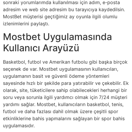
sonraki yorumlarımda kullanılması için adım, e-posta
adresim ve web site adresim bu tarayıcıya kaydedilsin.
MostBet müşterisi geçtiğimiz ay oyunla ilgili olumlu
izlenimlerini paylaştı.
Mostbet Uygulamasında
Kullanıcı Arayüzü
Basketbol, futbol ve Amerikan futbolu gibi başka birçok
seçenek de var. Mostbet uygulamasının kullanıcıları,
uygulamanın basit ve güvenli ödeme yöntemleri
sayesinde hızlı bir şekilde para yatırabilir ve çekebilir. Ek
olarak, site, tüketicilere sahip olabilecekleri herhangi bir
soru veya sorunla ilgili yardımcı olmak için 7/24 müşteri
yardımı sağlar. Mostbet, kullanıcıların basketbol, tenis,
futbol ve daha fazlası dahil olmak üzere çeşitli spor
etkinliklerine bahis yapmalarını sağlayan bir spor bahis
uygulamasıdır.