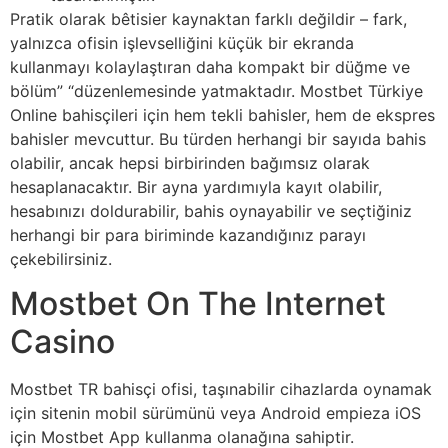
Pratik olarak bêtisier kaynaktan farklı değildir – fark,
yalnızca ofisin işlevselliğini küçük bir ekranda
kullanmayı kolaylaştıran daha kompakt bir düğme ve
bölüm” “düzenlemesinde yatmaktadır. Mostbet Türkiye
Online bahisçileri için hem tekli bahisler, hem de ekspres
bahisler mevcuttur. Bu türden herhangi bir sayıda bahis
olabilir, ancak hepsi birbirinden bağımsız olarak
hesaplanacaktır. Bir ayna yardımıyla kayıt olabilir,
hesabınızı doldurabilir, bahis oynayabilir ve seçtiğiniz
herhangi bir para biriminde kazandığınız parayı
çekebilirsiniz.
Mostbet On The Internet
Casino
Mostbet TR bahisçi ofisi, taşınabilir cihazlarda oynamak
için sitenin mobil sürümünü veya Android empieza iOS
için Mostbet App kullanma olanağına sahiptir.