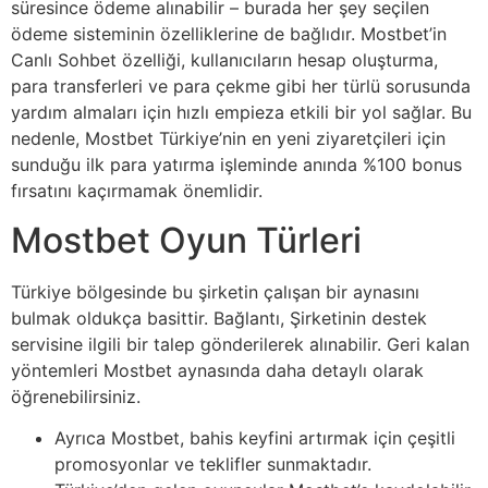
süresince ödeme alınabilir – burada her şey seçilen
ödeme sisteminin özelliklerine de bağlıdır. Mostbet’in
Canlı Sohbet özelliği, kullanıcıların hesap oluşturma,
para transferleri ve para çekme gibi her türlü sorusunda
yardım almaları için hızlı empieza etkili bir yol sağlar. Bu
nedenle, Mostbet Türkiye’nin en yeni ziyaretçileri için
sunduğu ilk para yatırma işleminde anında %100 bonus
fırsatını kaçırmamak önemlidir.
Mostbet Oyun Türleri
Türkiye bölgesinde bu şirketin çalışan bir aynasını
bulmak oldukça basittir. Bağlantı, Şirketinin destek
servisine ilgili bir talep gönderilerek alınabilir. Geri kalan
yöntemleri Mostbet aynasında daha detaylı olarak
öğrenebilirsiniz.
Ayrıca Mostbet, bahis keyfini artırmak için çeşitli
promosyonlar ve teklifler sunmaktadır.