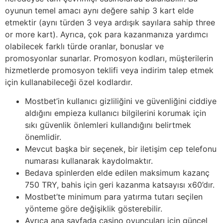
oyunun temel amacı aynı değere sahip 3 kart elde
etmektir (aynı türden 3 veya ardışık sayılara sahip three
or more kart). Ayrıca, çok para kazanmanıza yardımcı
olabilecek farklı türde oranlar, bonuslar ve
promosyonlar sunarlar. Promosyon kodları, müşterilerin
hizmetlerde promosyon teklifi veya indirim talep etmek
için kullanabileceği özel kodlardır.
Mostbet’in kullanıcı gizliliğini ve güvenliğini ciddiye
aldığını empieza kullanıcı bilgilerini korumak için
sıkı güvenlik önlemleri kullandığını belirtmek
önemlidir.
Mevcut başka bir seçenek, bir iletişim cep telefonu
numarası kullanarak kaydolmaktır.
Bedava spinlerden elde edilen maksimum kazanç
750 TRY, bahis için geri kazanma katsayısı x60’dır.
Mostbet’te minimum para yatırma tutarı seçilen
yönteme göre değişiklik gösterebilir.
Ayrıca ana sayfada casino oyuncuları için güncel