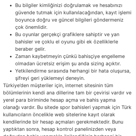
Bu bilgiler kimliğinizi doğrulamak ve hesabınızı
güvende tutmak için kullanılacağından, kayıt işlemi
boyunca doğru ve güncel bilgileri göndermeniz
çok önemlidir.
Bu oyunlar gerçekçi grafiklere sahiptir ve yan
bahisler ve çoklu el oyunu gibi ek özelliklerle
beraber gelir.
Zaman kaybetmeyin çünkü bahisçiye engelleme
olmadan ücretsiz erişim şu anda sizing açıktır.
Yetkilendirme sırasında herhangi bir hata oluşursa,
şifreyi geri yüklemeyi deneyin.
Türkiye’den müşteriler için, internet sitesinin tüm
bölümlerinin kendi ana dillerine tam bir çevirisi vardır ve
yerel para biriminde hesap açma ve bahis yapma
olanağı vardır. Bu sitede spor bahisleri yapmak için Türk
kullanıcıların öncelikle web sitelerine kayıt olarak
kendilerinde bir hesap açmaları gerekmektedir. Bunu
yaptıktan sonra, hesap kontrol panelinizden veya