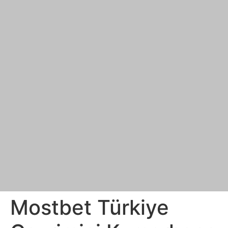
Mostbet Türkiye