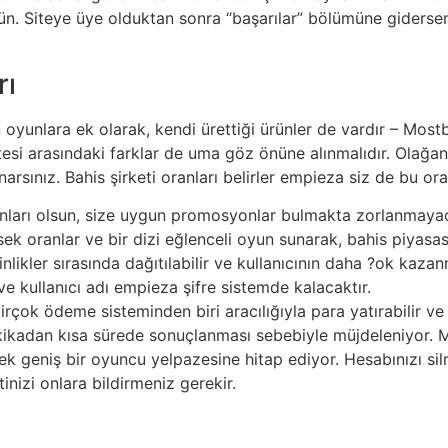
Siteye üye olduktan sonra “başarılar” bölümüne giderseniz 
rı
 oyunlara ek olarak, kendi ürettiği ürünler de vardır – Most
tesi arasındaki farklar de uma göz önüne alınmalıdır. Olağan b
ınız. Bahis şirketi oranları belirler empieza siz de bu oran
oyunları olsun, size uygun promosyonlar bulmakta zorlanmaya
ksek oranlar ve bir dizi eğlenceli oyun sunarak, bahis piyasa
inlikler sırasında dağıtılabilir ve kullanıcının daha ?ok kaza
ve kullanıcı adı empieza şifre sistemde kalacaktır.
rçok ödeme sisteminden biri aracılığıyla para yatırabilir ve 
ikadan kısa sürede sonuçlanması sebebiyle müjdeleniyor. Mostb
k geniş bir oyuncu yelpazesine hitap ediyor. Hesabınızı si
nizi onlara bildirmeniz gerekir.