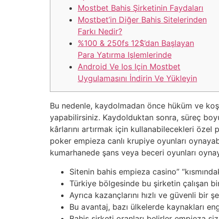
Mostbet Bahis Şirketinin Faydaları
Mostbet’in Diğer Bahis Sitelerinden
Farkı Nedir?
%100 & 250fs 12$’dan Başlayan
Para Yatırma Işlemlerinde
Android Ve Ios Için Mostbet
Uygulamasını İndirin Ve Yükleyin
Bu nedenle, kaydolmadan önce hüküm ve koşull
yapabilirsiniz. Kaydolduktan sonra, süreç boyu
kârlarını artırmak için kullanabilecekleri öze
poker empieza canlı krupiye oyunları oynayabi
kumarhanede şans veya beceri oyunları oynaya
Sitenin bahis empieza casino” “kısmındak
Türkiye bölgesinde bu şirketin çalışan bi
Ayrıca kazançlarını hızlı ve güvenli bir
Bu avantaj, bazı ülkelerde kaynakları eng
Bahis şirketi oranları belirler empieza si