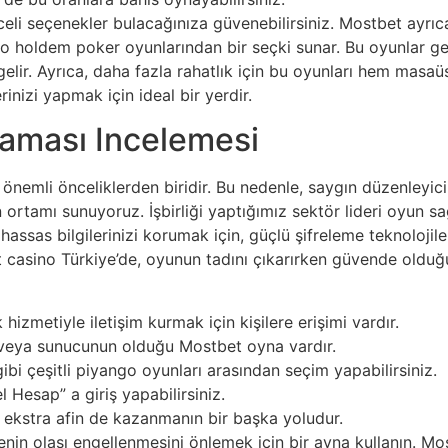
nceli seçenekler bulacağınıza güvenebilirsiniz. Mostbet ayrı
o holdem poker oyunlarından bir seçki sunar. Bu oyunlar ge
 gelir. Ayrıca, daha fazla rahatlık için bu oyunları hem masa
inizi yapmak için ideal bir yerdir.
aması Incelemesi
önemli önceliklerden biridir. Bu nedenle, saygın düzenleyici
yun ortamı sunuyoruz. İşbirliği yaptığımız sektör lideri oyun 
 hassas bilgilerinizi korumak için, güçlü şifreleme teknoloj
t casino Türkiye’de, oyunun tadını çıkarırken güvende olduğu
 hizmetiyle iletişim kurmak için kişilere erişimi vardır.
 veya sunucunun olduğu Mostbet oyna vardır.
bi çeşitli piyango oyunları arasından seçim yapabilirsiniz.
 Hesap” a giriş yapabilirsiniz.
n ekstra afin de kazanmanın bir başka yoludur.
in olası engellenmesini önlemek için bir ayna kullanın. Mo