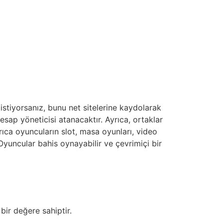
tiyorsanız, bunu net sitelerine kaydolarak
esap yöneticisi atanacaktır. Ayrıca, ortaklar
rıca oyuncuların slot, masa oyunları, video
yuncular bahis oynayabilir ve çevrimiçi bir
bir değere sahiptir.