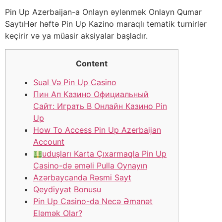
Pin Up Azerbaijan-a Onlayn əylənmək Onlayn Qumar
Saytı
Hər həftə Pin Up Kazino maraqlı tematik turnirlər
keçirir və ya müasir aksiyalar başladır.
Content
Sual Və Pin Up Casino
Пин Ап Казино Официальный
Сайт: Играть В Онлайн Казино Pin
Up
How To Access Pin Up Azerbaijan
Account
uduşları Karta Çıxarmaqla Pin Up
Casino-də əməli Pulla Oynayın
Azərbaycanda Rəsmi Sayt
Qeydiyyat Bonusu
Pin Up Casino-da Necə Əmanət
Eləmək Olar?