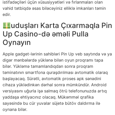
istifadəçiləri üçün xüsusiyyətləri və fırlanmaları olan
vahid tətbiqdə əsas biləcəyiniz elliklə imkanları təmin
edir.
uduşları Karta Çıxarmaqla Pin
Up Casino-də əməli Pulla
Oynayın
Apple gadget-lərinin sahibləri Pin Up veb saytında və ya
digər mənbələrdə yüklənə bilən oyun proqramı tapa
bilər. Yükləmə tamamlandıqdan sonra proqram
təminatının smartfona quraşdırılması avtomatik olaraq
başlayacaq. Sürətli, avtomatik proses apk sənədini
cihaza yüklədinkən dərhal sonra mümkündür. Android
versiyasını uğurla işə salmaq ötrü telefonunuzda artıq
yaddaşa ehtiyacınız olacaq. Mükəmməl qrafika
sayəsində bu cür yuvalar süjetə bütöv daldırma ilə
oynana bilər.