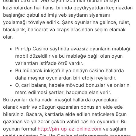
üsulları daxildir. Veb saytımızda fikir olunan onlayn
kazinolardan hər hansı birində qeydiyyatdan keçməzdən
başlanğıc qəbul edilmiş veb saytların siyahısını
yoxlamağı tövsiyə edirik. Şans oyunlarına gəlincə, rulet,
blackjack, baccarat və craps arasından seçim eləmək
olar.
Pin-Up Casino saytında əvəzsiz oyunların məbləği
mobil düzəldilir və bu məbləğə bağlı olan oyun
variantları istifadə ötrü vardır.
Bu mübarək inkişafı niyə onlayn casino hallarda
daha məşhur oyunlardan biri etdiyi rəylərdir.
O, cari balans, habelə mövcud bonuslar və onların
mərc edilməsi şərtləri haqqında elan verir.
Bu oyunlar daha nadir məşğul hallarda oyunçulara
olanak verir və düzgün qazanılan bonusları əldə edə
bilərsiniz. Bacara, kartlarla əldə edilən nəticələrə üçün
qazanan və ya zərər çəkən vahid casino oyunudur. Bu
oyunun formal
http://pin-up-az-online.com
və sağlam
vahid variantını Pin-Up Casino platformasında tapadera