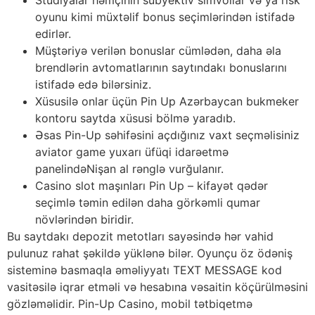
Studiyalar həmçinin subyektiv simvollar və ya risk
oyunu kimi müxtəlif bonus seçimlərindən istifadə
edirlər.
Müştəriyə verilən bonuslar cümlədən, daha əla
brendlərin avtomatlarının saytındakı bonuslarını
istifadə edə bilərsiniz.
Xüsusilə onlar üçün Pin Up Azərbaycan bukmeker
kontoru saytda xüsusi bölmə yaradıb.
Əsas Pin-Up səhifəsini açdığınız vaxt seçməlisiniz
aviator game yuxarı üfüqi idarəetmə
panelindəNişan al rənglə vurğulanır.
Casino slot maşınları Pin Up – kifayət qədər
seçimlə təmin edilən daha görkəmli qumar
növlərindən biridir.
Bu saytdakı depozit metotları sayəsində hər vahid
pulunuz rahat şəkildə yüklənə bilər. Oyunçu öz ödəniş
sisteminə basmaqla əməliyyatı TEXT MESSAGE kod
vasitəsilə iqrar etməli və hesabına vəsaitin köçürülməsini
gözləməlidir. Pin-Up Casino, mobil tətbiqetmə