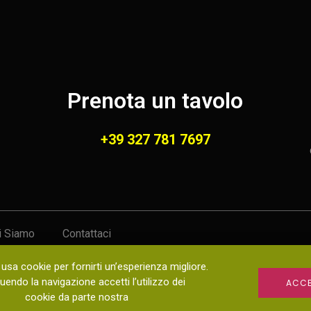
Prenota un tavolo
+39 327 781 7697
i Siamo
Contattaci
usa cookie per fornirti un’esperienza migliore.
i – Progettato e sviluppato da
endo la navigazione accetti l’utilizzo dei
ACCE
cookie da parte nostra