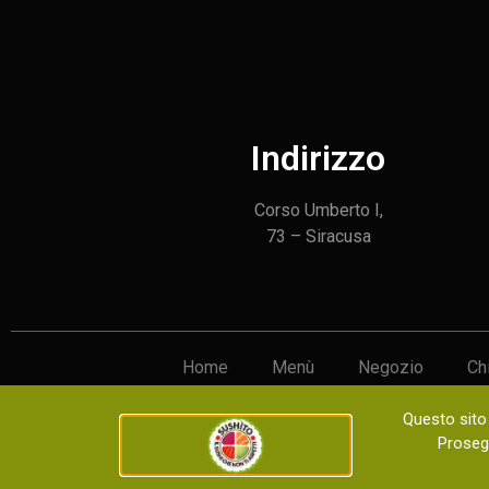
Indirizzo
Corso Umberto I,
73 – Siracusa
Home
Menù
Negozio
Ch
Questo sito 
Copyright © 2023 sushito. Tutti i diritti riservat
Prosegu
KCAITS