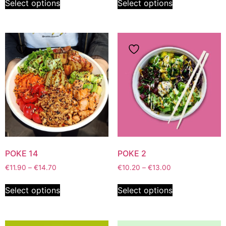
Select options
Select options
POKE 14
POKE 2
€
11.90
–
€
14.70
€
10.20
–
€
13.00
Select options
Select options