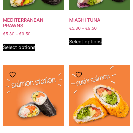
MEDITERRANEAN
MIAGHI TUNA
PRAWNS
€
5.30
–
€
9.50
€
5.30
–
€
9.50
Select options
Select options