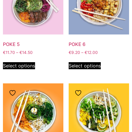
POKE 5
POKE 6
€
11.70
–
€
14.50
€
9.20
–
€
12.00
Select options
Select options