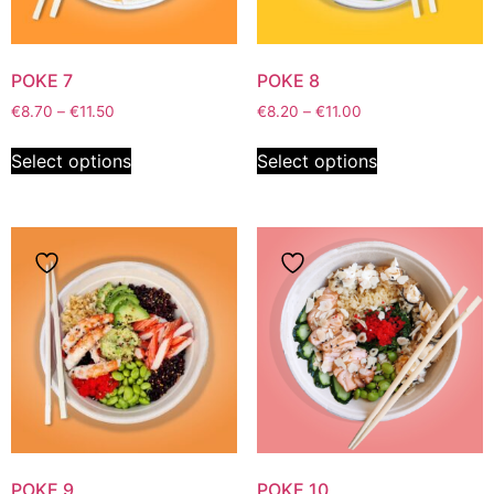
POKE 7
POKE 8
€
8.70
–
€
11.50
€
8.20
–
€
11.00
Select options
Select options
POKE 9
POKE 10