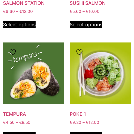
SALMON STATION
SUSHI SALMON
€
6.60
–
€
12.00
€
5.60
–
€
10.00
Select options
Select options
TEMPURA
POKE 1
€
4.50
–
€
8.50
€
9.20
–
€
12.00