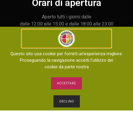
Orari di apertura
Aperto tutti i giorni dalle
dalle 12:00 alle 15:00 e dalle 18:00 alle 23:00
Questo sito usa cookie per fornirti un’esperienza migliore.
Home
Menù
Negozio
Chi Siamo
Proseguendo la navigazione accetti l’utilizzo dei
cookie da parte nostra
Contattaci
ACCETTARE
Copyright © 2023 sushito. Tutti i diritti riservati –
Progettato e sviluppato da
KCAITS
DECLINO
Partita Iva : IT02011820897