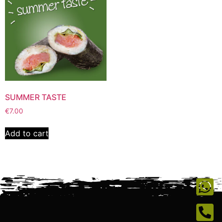
SUMMER TASTE
€
7.00
Add to cart