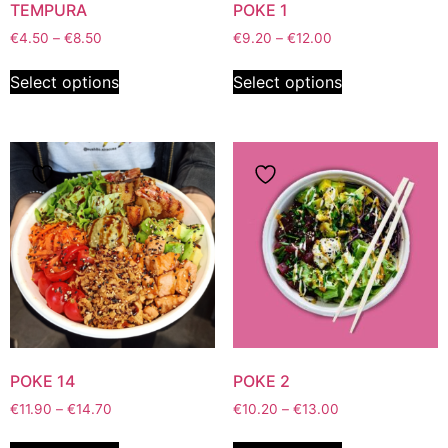
TEMPURA
POKE 1
€
4.50
–
€
8.50
€
9.20
–
€
12.00
Select options
Select options
POKE 14
POKE 2
€
11.90
–
€
14.70
€
10.20
–
€
13.00