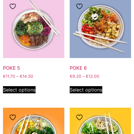
POKE 5
POKE 6
€
11.70
–
€
14.50
€
9.20
–
€
12.00
Select options
Select options