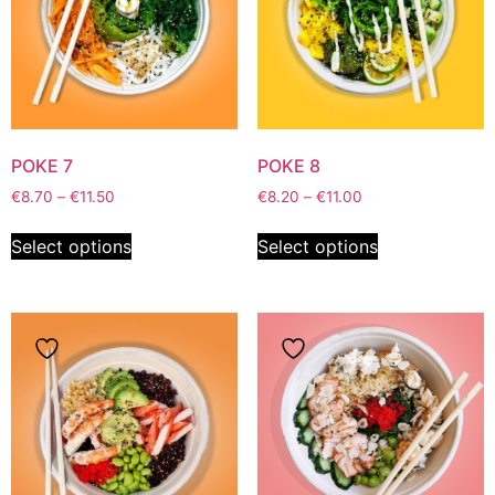
POKE 7
POKE 8
€
8.70
–
€
11.50
€
8.20
–
€
11.00
Select options
Select options