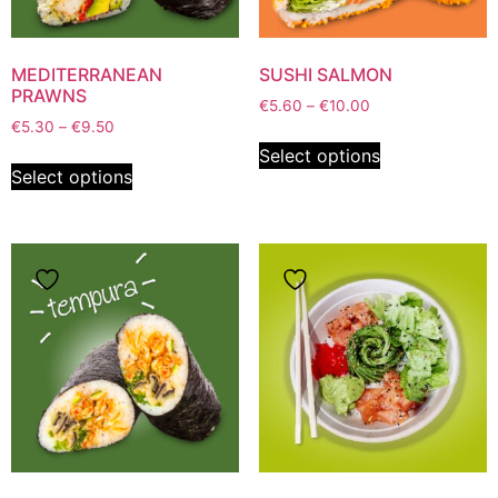
MEDITERRANEAN
SUSHI SALMON
PRAWNS
€
5.60
–
€
10.00
€
5.30
–
€
9.50
Select options
Select options