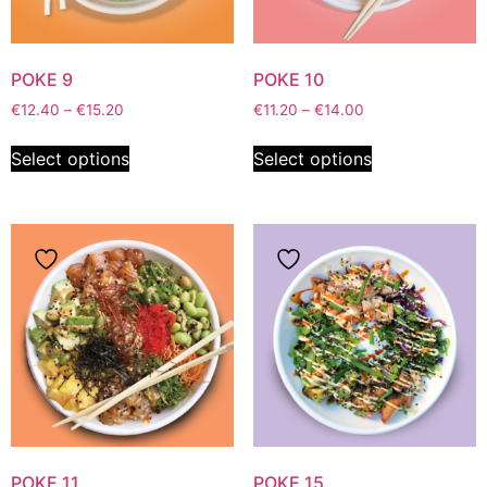
POKE 9
POKE 10
€
12.40
–
€
15.20
€
11.20
–
€
14.00
Select options
Select options
POKE 11
POKE 15