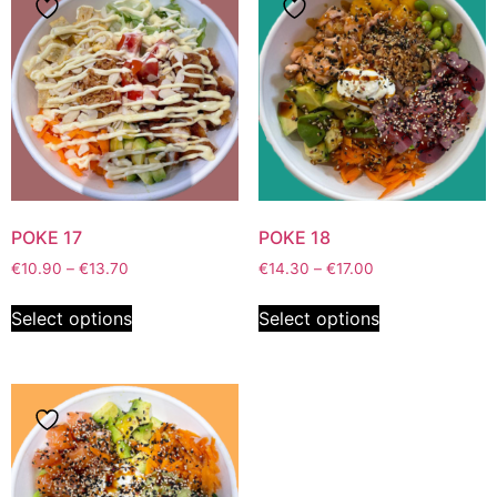
POKE 17
POKE 18
€
10.90
–
€
13.70
€
14.30
–
€
17.00
Select options
Select options