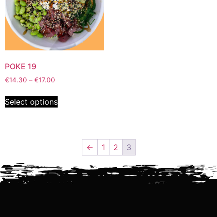
POKE 19
€
14.30
–
€
17.00
Select options
←
1
2
3