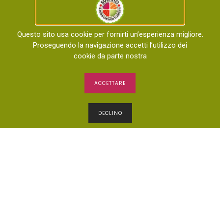
Aperto tutti i giorni dalle
dalle 12:00 alle 15:00 e dalle 18:00 alle 23:00
Questo sito usa cookie per fornirti un’esperienza migliore.
Proseguendo la navigazione accetti l’utilizzo dei
cookie da parte nostra
ACCETTARE
Home
Menù
Negozio
Chi Siamo
Contattaci
DECLINO
Copyright © 2023 sushito. Tutti i diritti riservati –
Progettato e sviluppato da
KCAITS
Partita Iva : IT02011820897