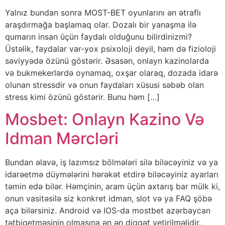
Yalnız bundan sonra MOST-BET oyunlarını ən ətraflı
araşdırmağa başlamaq olar. Dozalı bir yanaşma ilə
qumarın insan üçün faydalı olduğunu bilirdinizmi?
Üstəlik, faydalar var-yox psixoloji deyil, həm də fizioloji
səviyyədə özünü göstərir. Əsasən, onlayn kazinolarda
və bukmekerlərdə oynamaq, oxşar olaraq, dozada idarə
olunan stressdir və onun faydaları xüsusi səbəb olan
stress kimi özünü göstərir. Bunu həm […]
Mosbet: Onlayn Kazino Və
Idman Mərcləri
Bundan əlavə, iş lazımsız bölmələri silə biləcəyiniz və ya
idarəetmə düymələrini hərəkət etdirə biləcəyiniz ayarları
təmin edə bilər. Həmçinin, aram üçün axtarış bar mülk ki,
onun vasitəsilə siz konkret idman, slot və ya FAQ şöbə
aça bilərsiniz. Android və IOS-da mostbet azərbaycan
tətbiqetməsinin olmasına ən ən diqqət yetirilməlidir.