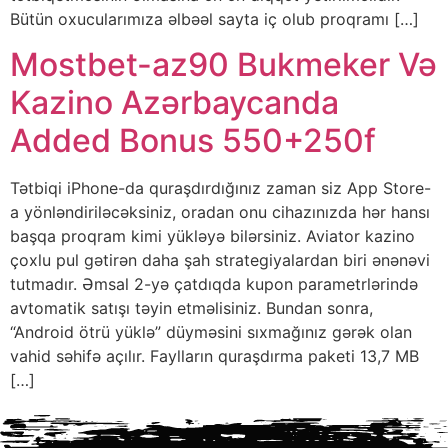
Bütün oxucularımıza əlbəəl sayta iç olub proqramı […]
Mostbet-az90 Bukmeker Və
Kazino Azərbaycanda
Added Bonus 550+250f
Tətbiqi iPhone-da quraşdırdığınız zaman siz App Store-
a yönləndiriləcəksiniz, oradan onu cihazınızda hər hansı
başqa proqram kimi yükləyə bilərsiniz. Aviator kazino
çoxlu pul gətirən daha şah strategiyalardan biri ənənəvi
tutmadır. Əmsal 2-yə çatdıqda kupon parametrlərində
avtomatik satışı təyin etməlisiniz. Bundan sonra,
“Android ötrü yüklə” düyməsini sıxmağınız gərək olan
vahid səhifə açılır. Faylların quraşdırma paketi 13,7 MB
[…]