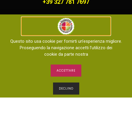
+39 327 781 7697
Orari di apertura
Aperto tutti i giorni dalle
Questo sito usa cookie per fornirti un’esperienza migliore.
dalle 12:00 alle 15:00 e dalle 18:00 alle 23:00
Proseguendo la navigazione accetti l’utilizzo dei
cookie da parte nostra
ACCETTARE
Home
Menù
Negozio
Chi Siamo
DECLINO
Contattaci
Copyright © 2023 sushito. Tutti i diritti riservati –
Progettato e sviluppato da
KCAITS
Partita Iva : IT02011820897