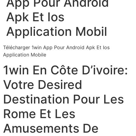
App Pour Android
Apk Et Ios
Application Mobil
Télécharger 1win App Pour Android Apk Et Ios
Application Mobile
1win En Côte D’ivoire:
Votre Desired
Destination Pour Les
Rome Et Les
Amusements De