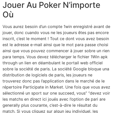
Jouer Au Poker N’importe
Où
Vous aurez besoin d’un compte 1win enregistré avant de
jouer, donc cuando vous ne les joueurs êtes pas encore
inscrit, c’est le moment ! Tout ce dont vous avez besoin
est le adresse e-mail ainsi que le mot para passe choisi
ainsi que vous pouvez commencer à jouer sobre un rien
para temps. Vous devez télécharger le fichier 1Win apk
through un lien en déambulant le portail web officiel
sobre la société de paris. La société Google bloque una
distribution de logiciels de paris, les joueurs ne
trouverez donc pas l’application dans le marché de le
répertoire Participate in Market. Une fois que vous avez
sélectionné un sport sur one succeed, vous” “devez voir
les matchs en direct ici joués avec l’option de pari are
generally plus courante, c’est-à-dire le résultat du
match. Si vous cliquez sur algun jeu individuel, les