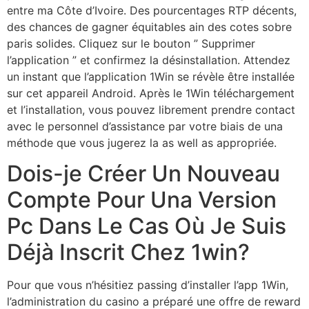
entre ma Côte d’Ivoire. Des pourcentages RTP décents,
des chances de gagner équitables ain des cotes sobre
paris solides. Cliquez sur le bouton ” Supprimer
l’application ” et confirmez la désinstallation. Attendez
un instant que l’application 1Win se révèle être installée
sur cet appareil Android. Après le 1Win téléchargement
et l’installation, vous pouvez librement prendre contact
avec le personnel d’assistance par votre biais de una
méthode que vous jugerez la as well as appropriée.
Dois-je Créer Un Nouveau
Compte Pour Una Version
Pc Dans Le Cas Où Je Suis
Déjà Inscrit Chez 1win?
Pour que vous n’hésitiez passing d’installer l’app 1Win,
l’administration du casino a préparé une offre de reward