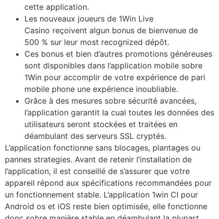
cette application.
Les nouveaux joueurs de 1Win Live
Casino reçoivent algun bonus de bienvenue de
500 % sur leur most recognized dépôt.
Ces bonus et bien d’autres promotions généreuses
sont disponibles dans l’application mobile sobre
1Win pour accomplir de votre expérience de pari
mobile phone une expérience inoubliable.
Grâce à des mesures sobre sécurité avancées,
l’application garantit la cual toutes les données des
utilisateurs seront stockées et traitées en
déambulant des serveurs SSL cryptés.
L’application fonctionne sans blocages, plantages ou
pannes strategies. Avant de retenir l’installation de
l’application, il est conseillé de s’assurer que votre
appareil répond aux spécifications recommandées pour
un fonctionnement stable. L’application 1win CI pour
Android os et iOS reste bien optimisée, elle fonctionne
donc sobre manière stable en déambulant la plupart