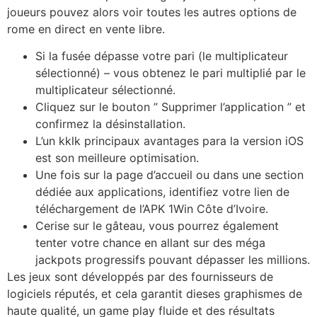
joueurs pouvez alors voir toutes les autres options de
rome en direct en vente libre.
Si la fusée dépasse votre pari (le multiplicateur
sélectionné) – vous obtenez le pari multiplié par le
multiplicateur sélectionné.
Cliquez sur le bouton ” Supprimer l’application ” et
confirmez la désinstallation.
L’un kklk principaux avantages para la version iOS
est son meilleure optimisation.
Une fois sur la page d’accueil ou dans une section
dédiée aux applications, identifiez votre lien de
téléchargement de l’APK 1Win Côte d’Ivoire.
Cerise sur le gâteau, vous pourrez également
tenter votre chance en allant sur des méga
jackpots progressifs pouvant dépasser les millions.
Les jeux sont développés par des fournisseurs de
logiciels réputés, et cela garantit dieses graphismes de
haute qualité, un game play fluide et des résultats