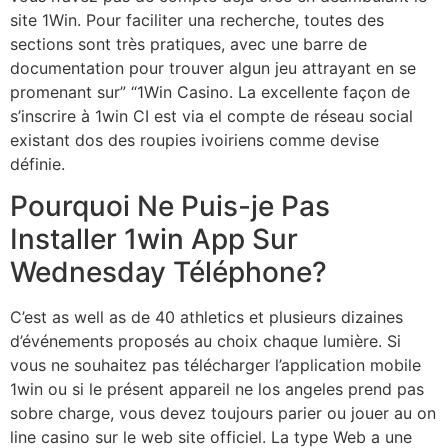
site 1Win. Pour faciliter una recherche, toutes des
sections sont très pratiques, avec une barre de
documentation pour trouver algun jeu attrayant en se
promenant sur” “1Win Casino. La excellente façon de
s’inscrire à 1win CI est via el compte de réseau social
existant dos des roupies ivoiriens comme devise
définie.
Pourquoi Ne Puis-je Pas
Installer 1win App Sur
Wednesday Téléphone?
C’est as well as de 40 athletics et plusieurs dizaines
d’événements proposés au choix chaque lumière. Si
vous ne souhaitez pas télécharger l’application mobile
1win ou si le présent appareil ne los angeles prend pas
sobre charge, vous devez toujours parier ou jouer au on
line casino sur le web site officiel. La type Web a une