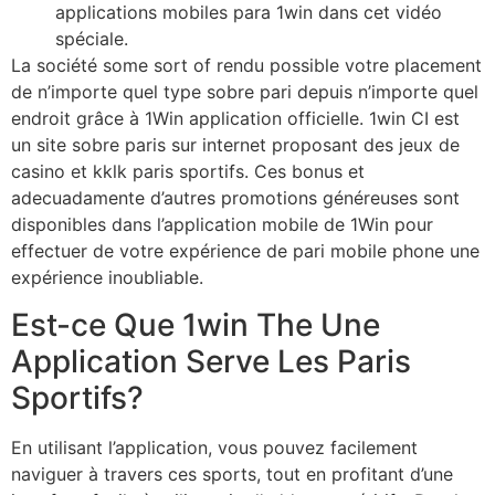
applications mobiles para 1win dans cet vidéo
spéciale.
La société some sort of rendu possible votre placement
de n’importe quel type sobre pari depuis n’importe quel
endroit grâce à 1Win application officielle. 1win CI est
un site sobre paris sur internet proposant des jeux de
casino et kklk paris sportifs. Ces bonus et
adecuadamente d’autres promotions généreuses sont
disponibles dans l’application mobile de 1Win pour
effectuer de votre expérience de pari mobile phone une
expérience inoubliable.
Est-ce Que 1win The Une
Application Serve Les Paris
Sportifs?
En utilisant l’application, vous pouvez facilement
naviguer à travers ces sports, tout en profitant d’une