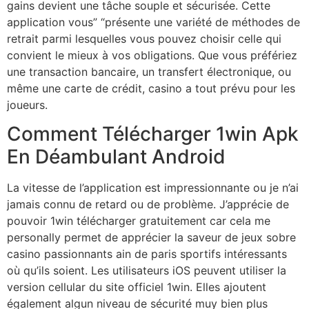
gains devient une tâche souple et sécurisée. Cette
application vous” “présente une variété de méthodes de
retrait parmi lesquelles vous pouvez choisir celle qui
convient le mieux à vos obligations. Que vous préfériez
une transaction bancaire, un transfert électronique, ou
même une carte de crédit, casino a tout prévu pour les
joueurs.
Comment Télécharger 1win Apk
En Déambulant Android
La vitesse de l’application est impressionnante ou je n’ai
jamais connu de retard ou de problème. J’apprécie de
pouvoir 1win télécharger gratuitement car cela me
personally permet de apprécier la saveur de jeux sobre
casino passionnants ain de paris sportifs intéressants
où qu’ils soient. Les utilisateurs iOS peuvent utiliser la
version cellular du site officiel 1win. Elles ajoutent
également algun niveau de sécurité muy bien plus