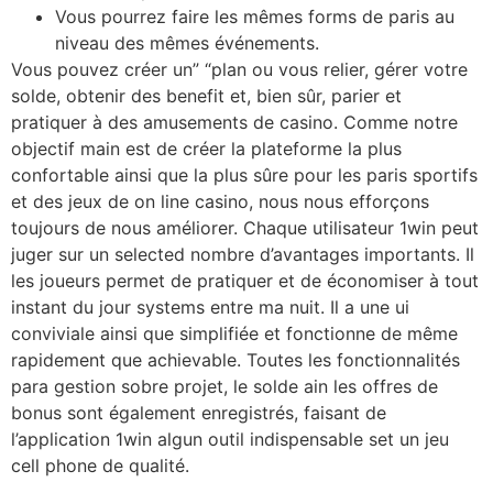
Vous pourrez faire les mêmes forms de paris au
niveau des mêmes événements.
Vous pouvez créer un” “plan ou vous relier, gérer votre
solde, obtenir des benefit et, bien sûr, parier et
pratiquer à des amusements de casino. Comme notre
objectif main est de créer la plateforme la plus
confortable ainsi que la plus sûre pour les paris sportifs
et des jeux de on line casino, nous nous efforçons
toujours de nous améliorer. Chaque utilisateur 1win peut
juger sur un selected nombre d’avantages importants. Il
les joueurs permet de pratiquer et de économiser à tout
instant du jour systems entre ma nuit. Il a une ui
conviviale ainsi que simplifiée et fonctionne de même
rapidement que achievable. Toutes les fonctionnalités
para gestion sobre projet, le solde ain les offres de
bonus sont également enregistrés, faisant de
l’application 1win algun outil indispensable set un jeu
cell phone de qualité.