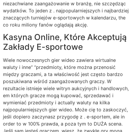
niezachwiane zaangażowanie w branżę, nie szczędząc
wydatków. To jeden z . najpopularniejszych i najbardziej
znaczących turniejów e-sportowych w kalendarzu, the
co roku miliony fanów oglądają akcję.
Kasyna Online, Które Akceptują
Zakłady E-sportowe
Wiele nowoczesnych gier wideo zawiera wirtualne
waluty i inne” “przedmioty, które można przenosić
między graczami, a ta właściwość jest często bardzo
poszukiwana wśród zaangażowanych graczy. W
rezultacie istnieje wiele witryn aukcyjnych i handlowych,
em których gracze mogą kupować, sprzedawać i
wymieniać przedmioty i actually waluty na kilka
najpopularniejszych gier wideo. Może cię to zaskoczyć,
jeśli dopiero zaczynasz przygodę z . e-sportem, ale in
order to w 100% prawda, a poza tym to DUŻA scena.
Jeśli sam jesteś graczem, wiesz, że zwykłe gry mogą