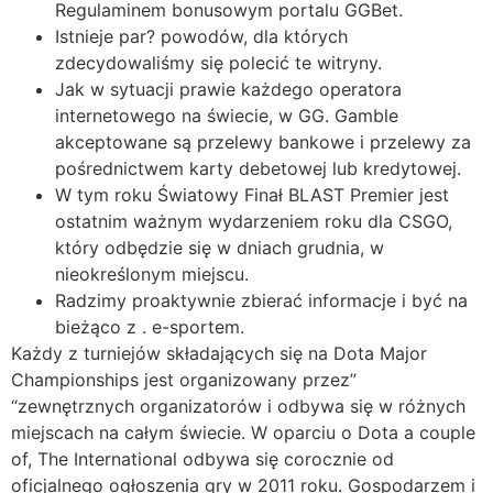
Regulaminem bonusowym portalu GGBet.
Istnieje par? powodów, dla których
zdecydowaliśmy się polecić te witryny.
Jak w sytuacji prawie każdego operatora
internetowego na świecie, w GG. Gamble
akceptowane są przelewy bankowe i przelewy za
pośrednictwem karty debetowej lub kredytowej.
W tym roku Światowy Finał BLAST Premier jest
ostatnim ważnym wydarzeniem roku dla CSGO,
który odbędzie się w dniach grudnia, w
nieokreślonym miejscu.
Radzimy proaktywnie zbierać informacje i być na
bieżąco z . e-sportem.
Każdy z turniejów składających się na Dota Major
Championships jest organizowany przez”
“zewnętrznych organizatorów i odbywa się w różnych
miejscach na całym świecie. W oparciu o Dota a couple
of, The International odbywa się corocznie od
oficjalnego ogłoszenia gry w 2011 roku. Gospodarzem i