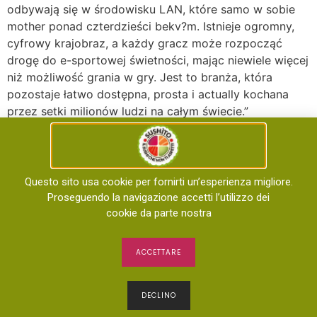
odbywają się w środowisku LAN, które samo w sobie
mother ponad czterdzieści bekv?m. Istnieje ogromny,
cyfrowy krajobraz, a każdy gracz może rozpocząć
drogę do e-sportowej świetności, mając niewiele więcej
niż możliwość grania w gry. Jest to branża, która
pozostaje łatwo dostępna, prosta i actually kochana
przez setki milionów ludzi na całym świecie.”
“[newline]Ponieważ nasz świat staje się coraz bardziej
technologiczny, e-sport nigdy nie jest offline.
Wzrost popularności ma obstawianie wyników na
Questo sito usa cookie per fornirti un’esperienza migliore.
żywo, zwiększa się również różnorodność rynków
Proseguendo la navigazione accetti l’utilizzo dei
zakładów.
cookie da parte nostra
Im bardziej liczba rośnie, tym więcej wygrywasz,
pod warunkiem, że wypłacisz pieniądze z gry,
ACCETTARE
zanim gra zakończy się „awarią”.
Tryb dla jednego gracza obejmuje różnorodne
misje kampanii, podczas gdy tryb wieloosobowy
DECLINO
stawia graczy w bezpośredniej rywalizacji.