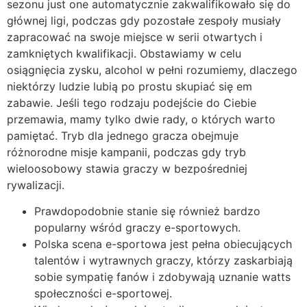
sezonu just one automatycznie zakwalifikowało się do
głównej ligi, podczas gdy pozostałe zespoły musiały
zapracować na swoje miejsce w serii otwartych i
zamkniętych kwalifikacji. Obstawiamy w celu
osiągnięcia zysku, alcohol w pełni rozumiemy, dlaczego
niektórzy ludzie lubią po prostu skupiać się em
zabawie. Jeśli tego rodzaju podejście do Ciebie
przemawia, mamy tylko dwie rady, o których warto
pamiętać. Tryb dla jednego gracza obejmuje
różnorodne misje kampanii, podczas gdy tryb
wieloosobowy stawia graczy w bezpośredniej
rywalizacji.
Prawdopodobnie stanie się również bardzo
popularny wśród graczy e-sportowych.
Polska scena e-sportowa jest pełna obiecujących
talentów i wytrawnych graczy, którzy zaskarbiają
sobie sympatię fanów i zdobywają uznanie watts
społeczności e-sportowej.