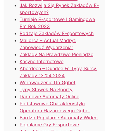
Jak Rozwija Się Rynek Zakładów E-
sportowych?
Turnieje E-sportowe I Gamingowe
Em Rok 2023
Rodzaje Zakładów E-sportowych
Mallorca – Actual Madryt:
Zapowiedź Wydarzenia”
Zakłady Na Prawdziwe Pieniądze
Kasyno Internetowe
Aberdeen – Dundee Fc Typy, Kursy,
Zakłady 13 ’04 2024
Wprowadzenie Do Ggbet
Typy Stawek Na Sporty
Darmowe Automaty Online
Podstawowe Charakterystyki
Operatora Hazardowego Ggbet
Bardzo Popularne Automaty Wideo
Popularne Gry E-sportowe