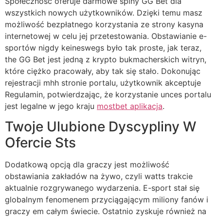
Społeczność oferuje darmowe spiny GG Bet dla
wszystkich nowych użytkowników. Dzięki temu masz
możliwość bezpłatnego korzystania ze strony kasyna
internetowej w celu jej przetestowania. Obstawianie e-
sportów nigdy keineswegs było tak proste, jak teraz,
the GG Bet jest jedną z krypto bukmacherskich witryn,
które ciężko pracowały, aby tak się stało. Dokonując
rejestracji mhh stronie portalu, użytkownik akceptuje
Regulamin, potwierdzając, że korzystanie unces portalu
jest legalne w jego kraju
mostbet aplikacja
.
Twoje Ulubione Dyscypliny W
Ofercie Sts
Dodatkową opcją dla graczy jest możliwość
obstawiania zakładów na żywo, czyli watts trakcie
aktualnie rozgrywanego wydarzenia. E-sport stał się
globalnym fenomenem przyciągającym miliony fanów i
graczy em całym świecie. Ostatnio zyskuje również na