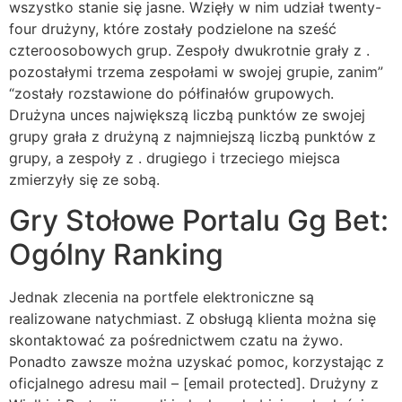
wszystko stanie się jasne. Wzięły w nim udział twenty-
four drużyny, które zostały podzielone na sześć
czteroosobowych grup. Zespoły dwukrotnie grały z .
pozostałymi trzema zespołami w swojej grupie, zanim”
“zostały rozstawione do półfinałów grupowych.
Drużyna unces największą liczbą punktów ze swojej
grupy grała z drużyną z najmniejszą liczbą punktów z
grupy, a zespoły z . drugiego i trzeciego miejsca
zmierzyły się ze sobą.
Gry Stołowe Portalu Gg Bet:
Ogólny Ranking
Jednak zlecenia na portfele elektroniczne są
realizowane natychmiast. Z obsługą klienta można się
skontaktować za pośrednictwem czatu na żywo.
Ponadto zawsze można uzyskać pomoc, korzystając z
oficjalnego adresu mail – [email protected]. Drużyny z