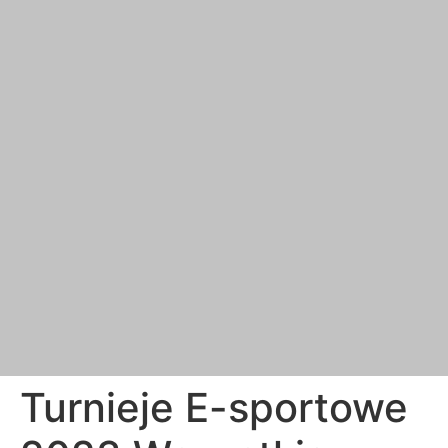
Turnieje E-sportowe