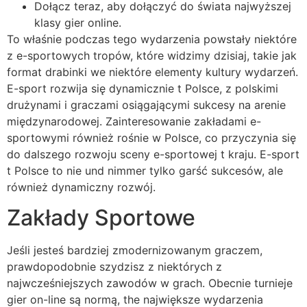
Dołącz teraz, aby dołączyć do świata najwyższej
klasy gier online.
To właśnie podczas tego wydarzenia powstały niektóre
z e-sportowych tropów, które widzimy dzisiaj, takie jak
format drabinki we niektóre elementy kultury wydarzeń.
E-sport rozwija się dynamicznie t Polsce, z polskimi
drużynami i graczami osiągającymi sukcesy na arenie
międzynarodowej. Zainteresowanie zakładami e-
sportowymi również rośnie w Polsce, co przyczynia się
do dalszego rozwoju sceny e-sportowej t kraju. E-sport
t Polsce to nie und nimmer tylko garść sukcesów, ale
również dynamiczny rozwój.
Zakłady Sportowe
Jeśli jesteś bardziej zmodernizowanym graczem,
prawdopodobnie szydzisz z niektórych z
najwcześniejszych zawodów w grach. Obecnie turnieje
gier on-line są normą, the największe wydarzenia