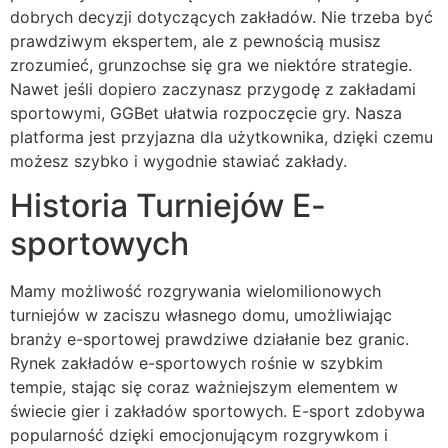
dobrych decyzji dotyczących zakładów. Nie trzeba być
prawdziwym ekspertem, ale z pewnością musisz
zrozumieć, grunzochse się gra we niektóre strategie.
Nawet jeśli dopiero zaczynasz przygodę z zakładami
sportowymi, GGBet ułatwia rozpoczęcie gry. Nasza
platforma jest przyjazna dla użytkownika, dzięki czemu
możesz szybko i wygodnie stawiać zakłady.
Historia Turniejów E-
sportowych
Mamy możliwość rozgrywania wielomilionowych
turniejów w zaciszu własnego domu, umożliwiając
branży e-sportowej prawdziwe działanie bez granic.
Rynek zakładów e-sportowych rośnie w szybkim
tempie, stając się coraz ważniejszym elementem w
świecie gier i zakładów sportowych. E-sport zdobywa
popularność dzięki emocjonującym rozgrywkom i