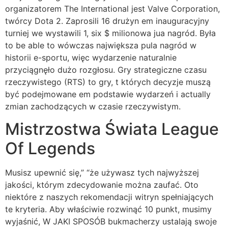
organizatorem The International jest Valve Corporation,
twórcy Dota 2. Zaprosili 16 drużyn em inauguracyjny
turniej we wystawili 1, six $ milionowa jua nagród. Była
to be able to wówczas największa pula nagród w
historii e-sportu, więc wydarzenie naturalnie
przyciągnęło dużo rozgłosu. Gry strategiczne czasu
rzeczywistego (RTS) to gry, t których decyzje muszą
być podejmowane em podstawie wydarzeń i actually
zmian zachodzących w czasie rzeczywistym.
Mistrzostwa Świata League
Of Legends
Musisz upewnić się,” “że używasz tych najwyższej
jakości, którym zdecydowanie można zaufać. Oto
niektóre z naszych rekomendacji witryn spełniających
te kryteria. Aby właściwie rozwinąć 10 punkt, musimy
wyjaśnić, W JAKI SPOSÓB bukmacherzy ustalają swoje