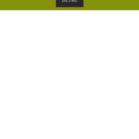
DECLINO
the next time I comment.
Indirizzo