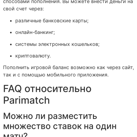
способами пополнения. Вы можете внести деньги на
свой счет через:
различные банковские карты;
онлайн-банкинг;
системы электронных кошельков;
криптовалюту.
Пополнить игровой баланс возможно как через сайт,
так и с помощью мобильного приложения.
FAQ относительно
Parimatch
Можно ли разместить
множество ставок на один
матч?