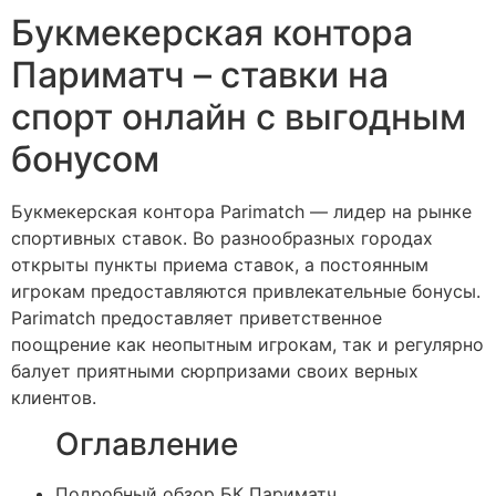
Букмекерская контора
Париматч – ставки на
спорт онлайн с выгодным
бонусом
Букмекерская контора Parimatch — лидер на рынке
спортивных ставок. Во разнообразных городах
открыты пункты приема ставок, а постоянным
игрокам предоставляются привлекательные бонусы.
Parimatch предоставляет приветственное
поощрение как неопытным игрокам, так и регулярно
балует приятными сюрпризами своих верных
клиентов.
Оглавление
Подробный обзор БК Париматч