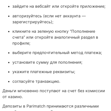
зайдите на вебсайт или откройте приложение;
авторизуйтесь (если нет аккаунта —
зарегистрируйтесь);
кликните на зеленую кнопку “Пополнение
счета” или откройте аналогичный раздел в
профиле;
выберите предпочтительный метод платежа;
установите сумму для пополнения;
укажите платежные реквизиты;
согласуйте транзакцию.
Деньги мгновенно поступают на счет без комиссии
от казино.
Депозиты в Parimatch принимаются различными