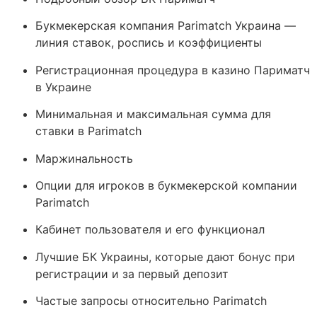
Букмекерская компания Parimatch Украина —
линия ставок, роспись и коэффициенты
Регистрационная процедура в казино Париматч
в Украине
Минимальная и максимальная сумма для
ставки в Parimatch
Маржинальность
Опции для игроков в букмекерской компании
Parimatch
Кабинет пользователя и его функционал
Лучшие БК Украины, которые дают бонус при
регистрации и за первый депозит
Частые запросы относительно Parimatch