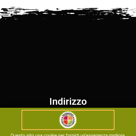
Indirizzo
Corso Umberto I,
73 – Siracusa
Questo sito usa cookie per fornirti un’esperienza migliore.