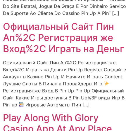
Do Site Estatal, Jogue De Graça E Por Dinheiro Serviço
De Suporte Ao Cliente Do Cassino Pin Up A Pin” […]
Официальный Сайт Пин
Ап%2C Регистрация же
Вход%2C Играть на Деньг
Официальный Сайт Пин Ап%2C Регистрация же
Вход%2C Играть на Деньги Pin Up Register Создайте
Аккаунт в Казино Pin Up И Начните Играть Content
Лучшие Слоты В Пинап а Провайдеры Игр
Регистрация же Вход В Pin Up Pin Up Официальный
Сайт Какие Игры доступны В Pin Up%3F виды Игр В
Pin-up
Игровые Автоматы Пин […]
Play Along With Glory
Casino App At Any Place