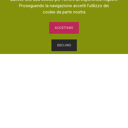
Prenota un tavolo
Proseguendo la navigazione accetti l’utilizzo dei
cookie da parte nostra
+39 327 781 7697
ACCETTARE
Orari di apertura
DECLINO
Aperto tutti i giorni dalle
dalle 12:00 alle 15:00 e dalle 18:00 alle 23:00
Home
Menù
Negozio
Chi Siamo
Contattaci
Copyright © 2023 sushito. Tutti i diritti riservati –
Progettato e sviluppato da
KCAITS