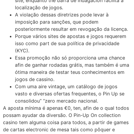
site, enquanto the barra de indagacion facilita a
localização de jogos.
A violação dessas diretrizes pode levar à
imposição para sanções, que podem
posteriormente resultar em revogação da licença.
Porque vários sites de apostas e jogos requerem
isso como part de sua política de privacidade
(KYC).
Essa promoção não só proporciona uma chance
afin de ganhar rodadas grátis, mas também é uma
ótima maneira de testar teus conhecimentos em
jogos de cassino.
Com uma aire vintage, um catálogo de jogos
vasto e diversas ofertas frequentes, o Pin Up se
consolidou” “zero mercado nacional.
A aposta mínima é apenas €0, ten, afin de o qual todos
possam ayudar da diversão. O Pin-Up On collection
casino tem alguma coisa para todos, a partir de games
de cartas electronic de mesa tais como pôquer e