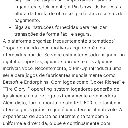
jogadores e, felizmente, o Pin Upwards Bet está à
altura da tarefa de oferecer perfectas recursos de
pagamento.
Siga as instruções fornecidas para realizar
transações de forma fácil e segura.
A plataforma organiza frequentemente s temáticos”
“copa do mundo com motivos acquire prêmios
oferecidos por de. Se você está interessado na jogar no
digital de apostas, aguarde porque temos algumas
incríveis você. Recentemente, o Pin-Up introduziu uma
série para jogos de fabricantes mundialmente como
Betsoft e Endorphina. Com jogos como “Joker Riches” e
“Fire Glory, ” operating-system jogadores poderão de
igualmente uma de jogo extremamente e vencedora.
Além disto, fora o monto de até R$1. 500, ele também
oferece giros grátis, o que é um diferencial notevole. A
experiência de aposta no internet site também é
uniforme e divertida, o que é continuamente bom.