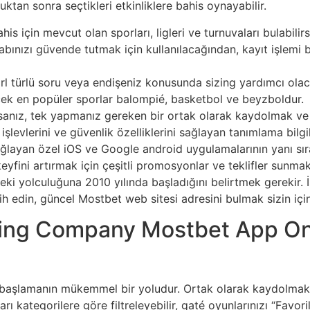
duktan sonra seçtikleri etkinliklere bahis oynayabilir.
s için mevcut olan sporları, ligleri ve turnuvaları bulabilirs
abınızı güvende tutmak için kullanılacağından, kayıt işlemi 
rl türlü soru veya endişeniz konusunda sizing yardımcı ola
cek en popüler sporlar balompié, ​​basketbol ve beyzboldur.
rsanız, tek yapmanız gereken bir ortak olarak kaydolmak ve
şlevlerini ve güvenlik özelliklerini sağlayan tanımlama bilgile
ağlayan özel iOS ve Google android uygulamalarının yanı sıra
keyfini artırmak için çeşitli promosyonlar ve teklifler su
deki yolculuğuna 2010 yılında başladığını belirtmek gerekir.
ih edin, güncel Mostbet web sitesi adresini bulmak sizin içi
tting Company Mostbet App Onl
başlamanın mükemmel bir yoludur. Ortak olarak kaydolmak ba
ları kategorilere göre filtreleyebilir, gaté oyunlarınızı “Fav