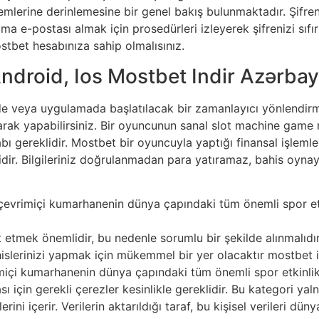
emlerine derinlemesine bir genel bakış bulunmaktadır. Şifre
ama e-postası almak için prosedürleri izleyerek şifrenizi sıfı
tbet hesabınıza sahip olmalısınız.
ndroid, Ios Mostbet Indir Azərba
de veya uygulamada başlatılacak bir zamanlayıcı yönlendirm
larak yapabilirsiniz. Bir oyuncunun sanal slot machine gam
ı gereklidir. Mostbet bir oyuncuyla yaptığı finansal işlem
idir. Bilgileriniz doğrulanmadan para yatıramaz, bahis oyn
u çevrimiçi kumarhanenin dünya çapındaki tüm önemli spor e
 etmek önemlidir, bu nedenle sorumlu bir şekilde alınmalıdır
islerinizi yapmak için mükemmel bir yer olacaktır mostbet i
imiçi kumarhanenin dünya çapındaki tüm önemli spor etkinli
 için gerekli çerezler kesinlikle gereklidir. Bu kategori yaln
rini içerir. Verilerin aktarıldığı taraf, bu kişisel verileri dü