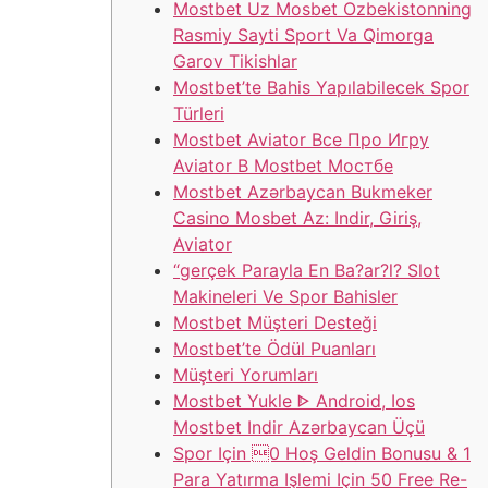
Mostbet Uz Mosbet Ozbekistonning
Rasmiy Sayti Sport Va Qimorga
Garov Tikishlar
Mostbet’te Bahis Yapılabilecek Spor
Türleri
Mostbet Aviator Все Про Игру
Aviator В Mostbet Мостбе
Mostbet Azərbaycan Bukmeker
Casino Мosbet Az: Indir, Giriş,
Aviator
“gerçek Parayla En Ba?ar?l? Slot
Makineleri Ve Spor Bahisler
Mostbet Müşteri Desteği
Mostbet’te Ödül Puanları
Müşteri Yorumları
Mostbet Yukle ᐈ Android, Ios
Mostbet Indir Azərbaycan Üçü
Spor Için 0 Hoş Geldin Bonusu & 1
Para Yatırma Işlemi Için 50 Free Re-