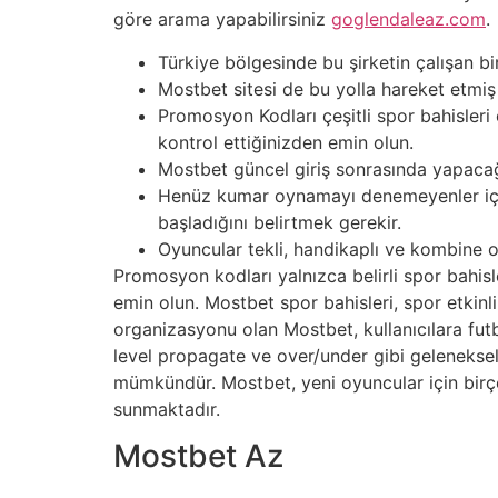
göre arama yapabilirsiniz
goglendaleaz.com
.
Türkiye bölgesinde bu şirketin çalışan bi
Mostbet sitesi de bu yolla hareket etmiş v
Promosyon Kodları çeşitli spor bahisleri 
kontrol ettiğinizden emin olun.
Mostbet güncel giriş sonrasında yapacağı
Henüz kumar oynamayı denemeyenler için
başladığını belirtmek gerekir.
Oyuncular tekli, handikaplı ve kombine ol
Promosyon kodları yalnızca belirli spor bahisle
emin olun. Mostbet spor bahisleri, spor etkinli
organizasyonu olan Mostbet, kullanıcılara futb
level propagate ve over/under gibi geleneksel
mümkündür. Mostbet, yeni oyuncular için birço
sunmaktadır.
Mostbet Az