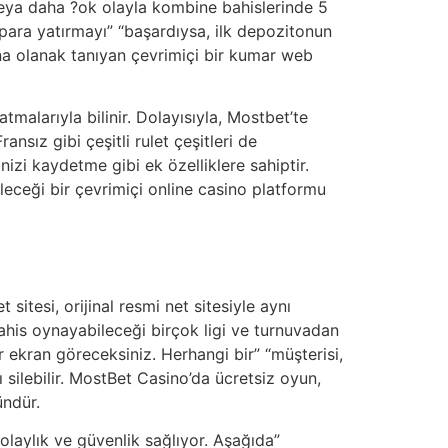
veya daha ?ok olayla kombine bahislerinde 5
para yatırmayı” “başardıysa, ilk depozitonun
ına olanak tanıyan çevrimiçi bir kumar web
atmalarıyla bilinir. Dolayısıyla, Mostbet’te
sız gibi çeşitli rulet çeşitleri de
inizi kaydetme gibi ek özelliklere sahiptir.
eceği bir çevrimiçi online casino platformu
sitesi, orijinal resmi net sitesiyle aynı
 bahis oynayabileceği birçok ligi ve turnuvadan
r ekran göreceksiniz. Herhangi bir” “müşterisi,
 silebilir. MostBet Casino’da ücretsiz oyun,
ündür.
laylık ve güvenlik sağlıyor. Aşağıda”