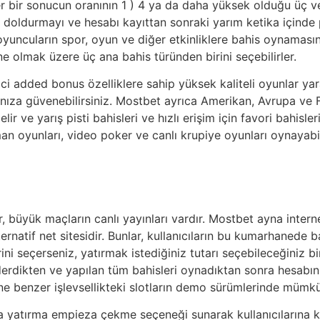
er bir sonucun oranının 1 ) 4 ya da daha yüksek olduğu üç 
i doldurmayı ve hesabı kayıttan sonraki yarım ketika içinde 
 oyuncuların spor, oyun ve diğer etkinliklere bahis oynamas
ne olmak üzere üç ana bahis türünden birini seçebilirler.
ekici added bonus özelliklere sahip yüksek kaliteli oyunlar yar
ıza güvenebilirsiniz. Mostbet ayrıca Amerikan, Avrupa ve Fran
ir ve yarış pisti bahisleri ve hızlı erişim için favori bahisler
n oyunları, video poker ve canlı krupiye oyunları oynayabil
, büyük maçların canlı yayınları vardır. Mostbet ayna internet 
ternatif net sitesidir. Bunlar, kullanıcıların bu kumarhanede
ni seçerseniz, yatırmak istediğiniz tutarı seçebileceğiniz bi
nderdikten ve yapılan tüm bahisleri oynadıktan sonra hesabını
ne benzer işlevsellikteki slotların demo sürümlerinde mümk
 yatırma empieza çekme seçeneği sunarak kullanıcılarına ko