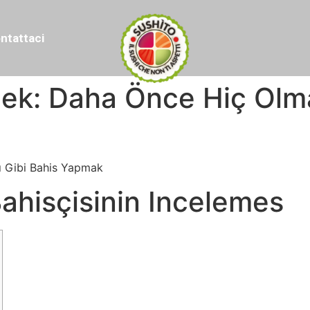
ntattaci
ek: Daha Önce Hiç Olma
ı Gibi Bahis Yapmak
ahisçisinin Incelemes