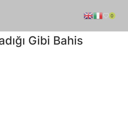
0
dığı Gibi Bahis