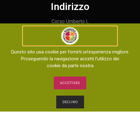
Indirizzo
Corso Umberto I,
73 – Siracusa
Prenota un tavolo
Questo sito usa cookie per fornirti un’esperienza migliore.
Proseguendo la navigazione accetti l’utilizzo dei
+39 327 781 7697
cookie da parte nostra
Orari di apertura
ACCETTARE
Aperto tutti i giorni dalle
DECLINO
dalle 12:00 alle 15:00 e dalle 18:00 alle 23:00