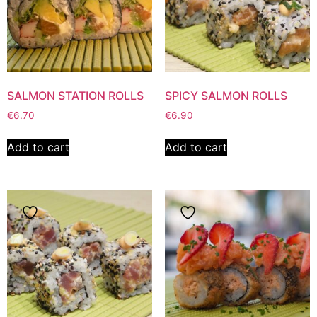
SALMON STATION ROLLS
SPICY SALMON ROLLS
€
6.70
€
6.90
Add to cart
Add to cart