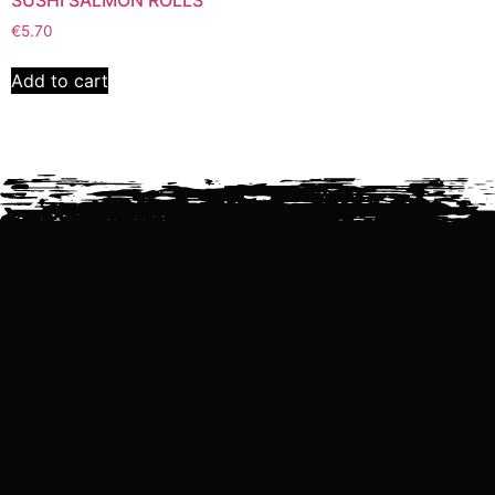
SUSHI SALMON ROLLS
€
5.70
Add to cart