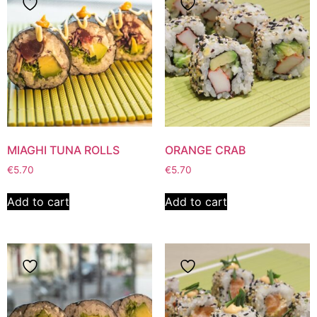
MIAGHI TUNA ROLLS
ORANGE CRAB
€
5.70
€
5.70
Add to cart
Add to cart