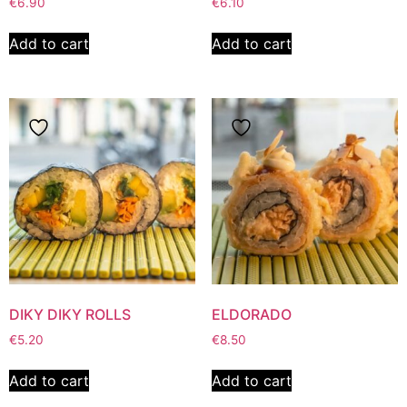
€
6.90
€
6.10
Add to cart
Add to cart
DIKY DIKY ROLLS
ELDORADO
€
5.20
€
8.50
Add to cart
Add to cart