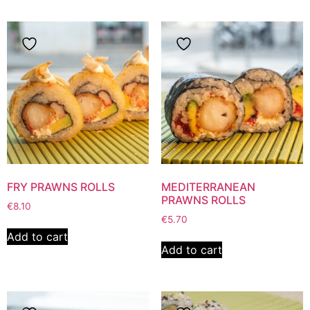
FRY PRAWNS ROLLS
MEDITERRANEAN
PRAWNS ROLLS
€
8.10
€
5.70
Add to cart
Add to cart