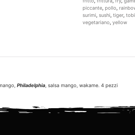
fritto
,
frittura
,
fry
,
gam
piccante
,
pollo
,
rainbo
surimi
,
sushi
,
tiger
,
tob
vegetariano
,
yellow
 mango,
Philadelphia
, salsa mango, wakame. 4 pezzi