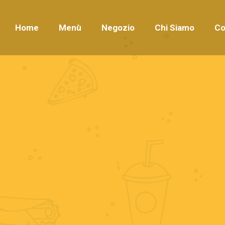
Home
Menù
Negozio
Chi Siamo
Co