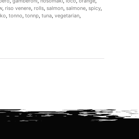
bero
,
gamberoni
,
hosomaki
,
loco
,
orange
,
w
,
riso venere
,
rolls
,
salmon
,
salmone
,
spicy
,
iko
,
tonno
,
tonnp
,
tuna
,
vegetarian
,