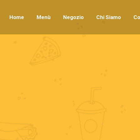
Home
Menù
Negozio
Chi Siamo
Co