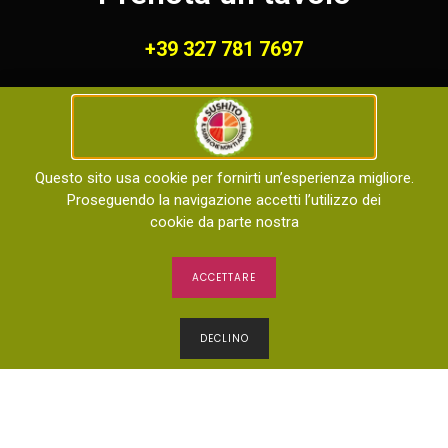
+39 327 781 7697
Orari di apertura
Aperto tutti i giorni dalle
Questo sito usa cookie per fornirti un’esperienza migliore.
dalle 12:00 alle 15:00 e dalle 18:00 alle 23:00
Proseguendo la navigazione accetti l’utilizzo dei
cookie da parte nostra
ACCETTARE
Home
Menù
Negozio
Chi Siamo
DECLINO
Contattaci
Copyright © 2023 sushito. Tutti i diritti riservati –
Progettato e sviluppato da
KCAITS