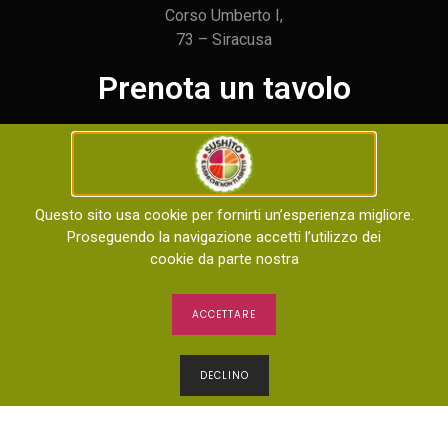
Corso Umberto I,
73 – Siracusa
Prenota un tavolo
+39 327 781 7697
Orari di apertura
Questo sito usa cookie per fornirti un’esperienza migliore.
Proseguendo la navigazione accetti l’utilizzo dei
Aperto tutti i giorni dalle
cookie da parte nostra
dalle 12:00 alle 15:00 e dalle 18:00 alle 23:00
ACCETTARE
DECLINO
Home
Menù
Negozio
Chi Siamo
Contattaci