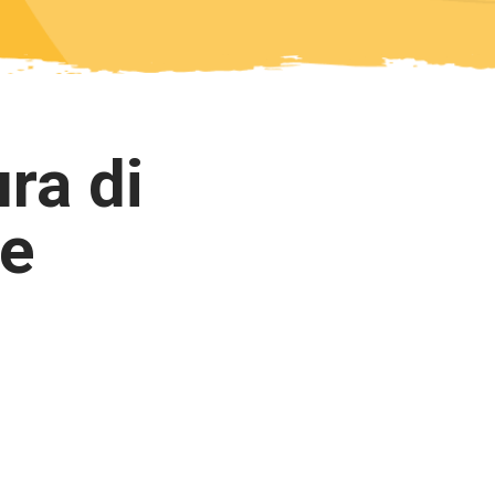
ra di
re