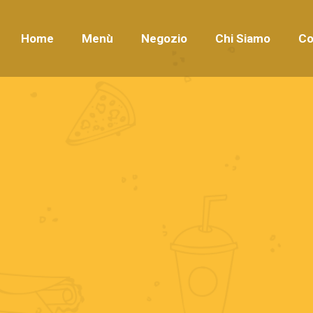
Home
Menù
Negozio
Chi Siamo
Co