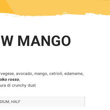
OW MANGO
vegese, avocado, mango, cetrioli, edamame,
biko rosso
,
tura di crunchy dust
DIUM, HALF