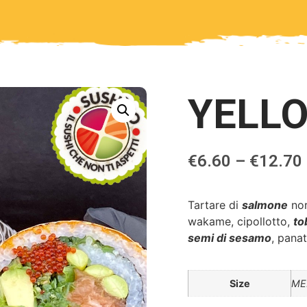
YELL
€
6.60
–
€
12.70
Tartare di
salmone
nor
wakame, cipollotto,
to
semi di sesamo
, pana
Size
ME