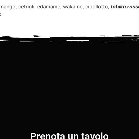
mango, cetrioli, edamame, wakame, cipollotto,
tobiko ross
t
Prenota un tavolo