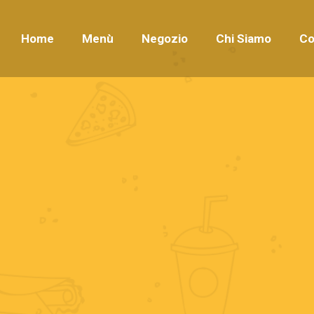
Home
Menù
Negozio
Chi Siamo
Co