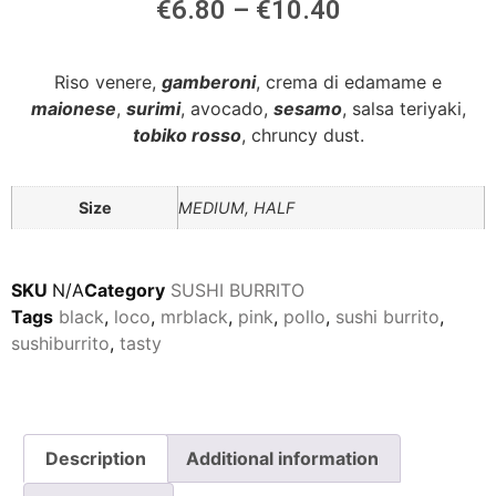
€
6.80
–
€
10.40
Riso venere,
gamberoni
, crema di edamame e
maionese
,
surimi
, avocado,
sesamo
, salsa teriyaki,
tobiko rosso
, chruncy dust.
Size
MEDIUM, HALF
SKU
N/A
Category
SUSHI BURRITO
Tags
black
,
loco
,
mrblack
,
pink
,
pollo
,
sushi burrito
,
sushiburrito
,
tasty
Description
Additional information