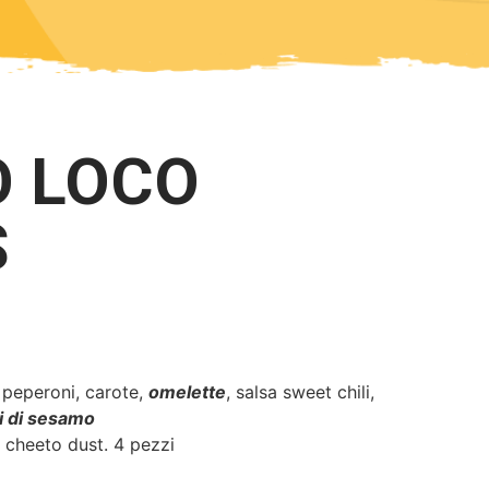
O LOCO
S
 peperoni, carote,
omelette
, salsa sweet chili,
 di sesamo
 cheeto dust. 4 pezzi