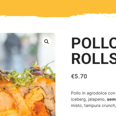
POLL
ROLL
€
5.70
Pollo in agrodolce con
iceberg, jalapeno,
semi
misto, tampura crunch,