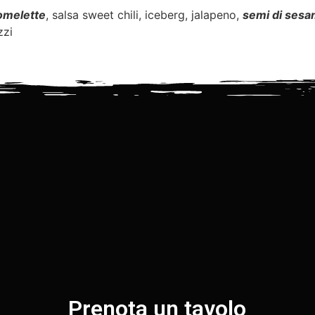
omelette
, salsa sweet chili, iceberg, jalapeno,
semi di ses
zzi
Prenota un tavolo