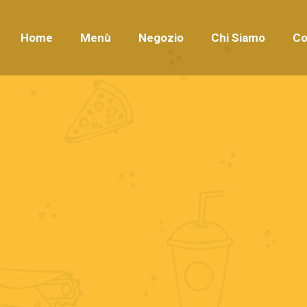
Home
Menù
Negozio
Chi Siamo
Co