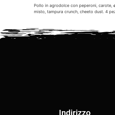
Pollo in agrodolce con peperoni, carote,
misto, tampura crunch, cheeto dust. 4 pe
Indirizzo