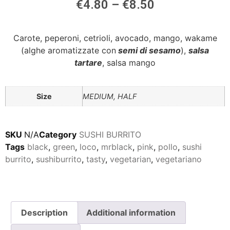
€
4.80
–
€
8.50
Carote, peperoni, cetrioli, avocado, mango, wakame
(alghe aromatizzate con
semi di sesamo
),
salsa
tartare
, salsa mango
Size
MEDIUM, HALF
SKU
N/A
Category
SUSHI BURRITO
Tags
black
,
green
,
loco
,
mrblack
,
pink
,
pollo
,
sushi
burrito
,
sushiburrito
,
tasty
,
vegetarian
,
vegetariano
Description
Additional information